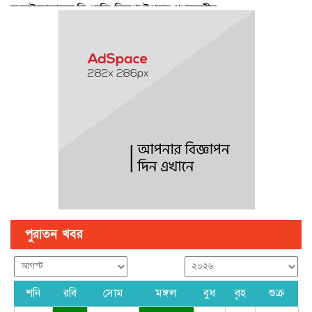
জুলাইযোদ্ধাদের সিএনজি-রিকশা উপহার প্রধানমন্ত্রীর
বৃষ্টি ও গরম নিয়ে যে বার্তা দিল আবহাওয়া অফিস
পে স্কেল নিয়ে বড় সুখবর, ফাইল উঠছে মন্ত্রিসভায়
পুরাতন খবর
শনি
রবি
সোম
মঙ্গল
বুধ
বৃহ
শুক্র