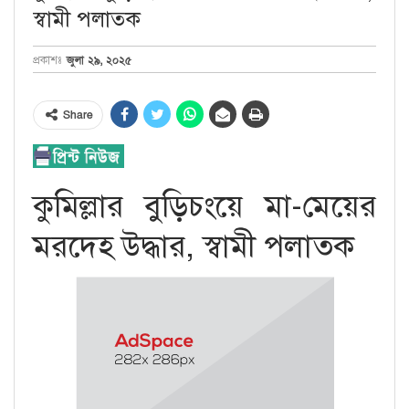
স্বামী পলাতক
জুলা ২৯, ২০২৫
প্রকাশঃ
Share
কুমিল্লার বুড়িচংয়ে মা-মেয়ের
মরদেহ উদ্ধার, স্বামী পলাতক