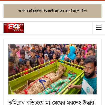
কুমিল্লার বুড়িচংয়ে মা-মেয়ের মরদেহ উদ্ধার,