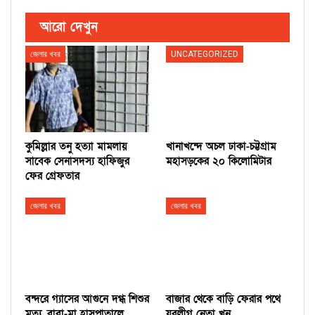
আরো দেখুন
জেলার খবর
UNCATEGORIZED
কুমিল্লার তনু হত্যা মামলায়
খানাখন্দে অচল ঢাকা-চট্টগ্রাম
সাবেক সেনাসদস্য হাফিজুর
মহাসড়কের ২০ কিলোমিটার
ফের গ্রেফতার
জেলার খবর
জেলার খবর
বন্দরে গ্যাসের আগুনে দগ্ধ শিশুর
বাজার থেকে বাড়ি ফেরার পথে
মৃত্যু, বাবা-মা হাসপাতালে
যুবলীগ নেতা খুন