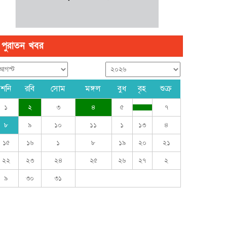
পুরাতন খবর
শনি
রবি
সোম
মঙ্গল
বুধ
বৃহ
শুক্র
১
২
৩
৪
৫
৭
৮
৯
১০
১১
১
১৩
৪
১৫
১৬
১
৮
১৯
২০
২১
২২
২৩
২৪
২৫
২৬
২৭
২
৯
৩০
৩১