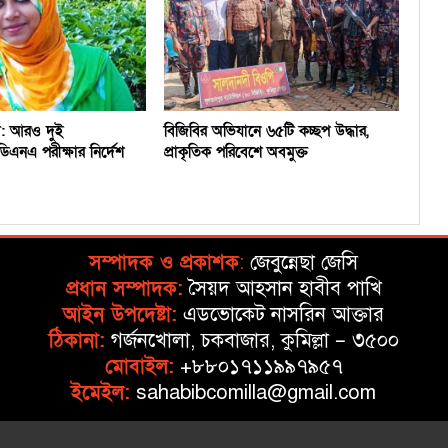
লা: আরও দুই
বিজিবির অভিযানে ৬৫টি কচ্ছপ উদ্ধার,
িএনএ পরীক্ষার নির্দেশ
প্রাকৃতিক পরিবেশে অবমুক্ত
সম্পাদক ও প্রকাশক
:
জেবুন্নেছা জেসি
প্রধান সম্পাদক:
সৈয়দ আহসান হাবীব পাখি
আইন উপদেষ্টা:
এডভোকেট নাসরিন আক্তার
ঠিকানা:
গর্জনখোলা, চকবাজার, কুমিল্লা – ৩৫০০
মোবাইল:
+৮৮০১৭১১৯৯৭৯৫৭
ইমেইল:
sahabibcomilla@gmail.com