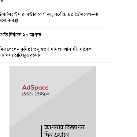
রে
উন্ড সিস্টেম ৫ ঘণ্টার বেশি নয়, সর্বোচ্চ ৯০ ডেসিবেল—না
লে ব্যবস্থা
্ট্রপতি নির্বাচন ২০ আগস্ট
মিন পেলেন কুমিল্লা তনু হত্যা মামলা আসামী: সাবেক
নাসদস্য হাফিজুর রহমান
মিল্লা কে টিসিসিএ লি:নির্বাচনে বিএনপি’র আড়ালে তিন সভাপতি
ার্থীর দু’জনই আ’লীগের সুবিধাভূগী!
ারের নয়, রাষ্ট্রের বিরুদ্ধে বলা অপরাধ : তথ্যমন্ত্রী
কার চারপাশের নৌপথগুলো সচল করার নির্দেশ প্রধানমন্ত্রীর
ামী বছরের প্রথমদিকে স্থানীয় সরকার নির্বাচন : মির্জা ফখরুল