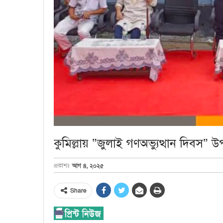
কুমিল্লায় “জুলাই গণঅভ্যুত্থান দিবস” উপল
আগ ৪, ২০২৫
প্রকাশঃ
Share