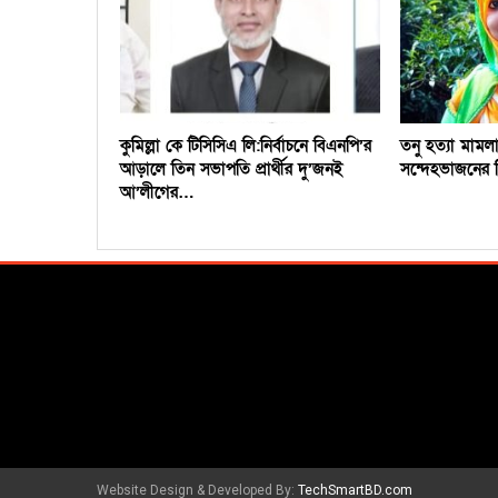
কুমিল্লা কে টিসিসিএ লি:নির্বাচনে বিএনপি’র
তনু হত্যা মাম
আড়ালে তিন সভাপতি প্রার্থীর দু’জনই
সন্দেহভাজনের ড
আ’লীগের…
Website Design & Developed By:
TechSmartBD.com