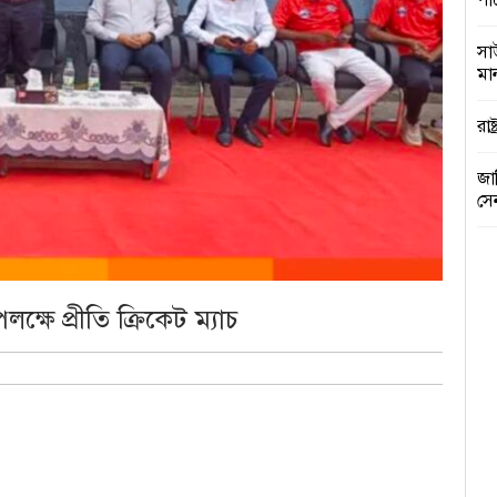
পা
সা
মান
রাষ
জা
সে
কু
প্র
ক্ষে প্রীতি ক্রিকেট ম্যাচ
সরক
ঢা
আগ