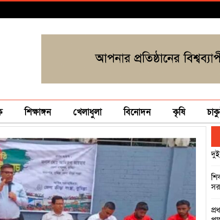
ক
শিক্ষাঙ্গন
খেলাধুলা
বিনোদন
কৃষি
চাকু
দুই
শি
সরক
প্র