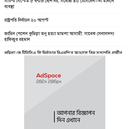
সাউন্ড সিস্টেম ৫ ঘণ্টার বেশি নয়, সর্বোচ্চ ৯০ ডেসিবেল—না মানলে
ব্যবস্থা
রাষ্ট্রপতি নির্বাচন ২০ আগস্ট
জামিন পেলেন কুমিল্লা তনু হত্যা মামলা আসামী: সাবেক সেনাসদস্য
হাফিজুর রহমান
কুমিল্লা কে টিসিসিএ লি:নির্বাচনে বিএনপি’র আড়ালে তিন সভাপতি প্রার্থীর
দু’জনই আ’লীগের সুবিধাভূগী!
সরকারের নয়, রাষ্ট্রের বিরুদ্ধে বলা অপরাধ : তথ্যমন্ত্রী
ঢাকার চারপাশের নৌপথগুলো সচল করার নির্দেশ প্রধানমন্ত্রীর
আগামী বছরের প্রথমদিকে স্থানীয় সরকার নির্বাচন : মির্জা ফখরুল