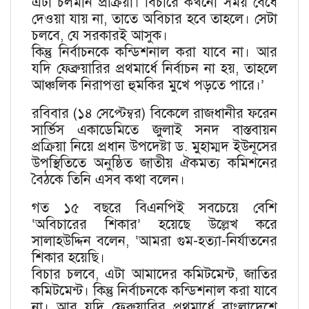
এটা চলমান প্রক্রিয়া। বিচারে কখনো সময় বেঁধে
দেওয়া যায় না, তাতে অবিচার হবে তাহলে। সেটা
চলবে, যে সরকারই আসুক।
কিন্তু নির্বাচনকে কন্ডিশনাল করা যাবে না। আর
যদি ফেব্রুয়ারির প্রথমার্ধে নির্বাচন না হয়, তাহলে
আঞ্চলিক নিরাপত্তা হুমকির মুখে পড়তে পারে।’
রবিবার (১৪ সেপ্টেম্বর) বিকেলে রাজধানীর ফরেন
সার্ভিস একাডেমিতে জুলাই সনদ বাস্তবায়ন
প্রক্রিয়া নিয়ে প্রধান উপদেষ্টা ড. মুহাম্মদ ইউনূসের
উপস্থিতিতে অনুষ্ঠিত জাতীয় ঐকমত্য কমিশনের
বৈঠকে তিনি এসব কথা বলেন।
গত ১৫ বছরে বিএনপিই সবচেয়ে বেশি
‌‘অবিচারের শিকার’ হয়েছে উল্লেখ করে
সালাহউদ্দিন বলেন, ‘আমরা গুম-হত্যা-নির্যাতনের
শিকার হয়েছি।
বিচার চলবে, এটা আমাদের কমিটমেন্ট, জাতির
কমিটমেন্ট। কিন্তু নির্বাচনকে কন্ডিশনাল করা যাবে
না। আর যদি ফেব্রুয়ারির প্রথমার্ধে বাংলাদেশে