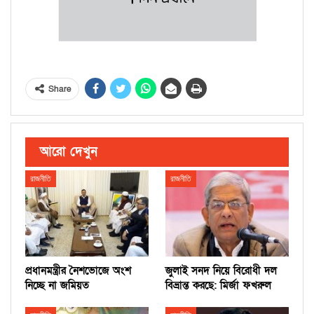
Share
আরো দেখুন
রাজনীতি
রাজনীতি
প্রধানমন্ত্রীর নৈশভোজে অংশ
জুলাই সনদ নিয়ে বিরোধী দল
নিচ্ছে না জমিয়ত
বিভ্রান্ত করছে: মির্জা ফখরুল