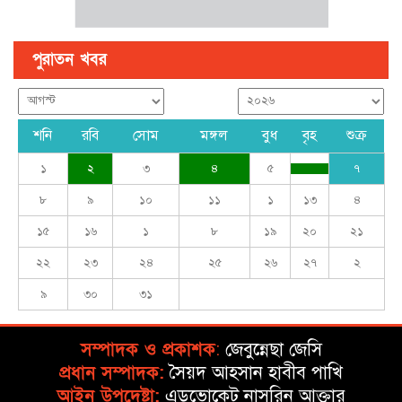
পুরাতন খবর
শনি
রবি
সোম
মঙ্গল
বুধ
বৃহ
শুক্র
১
২
৩
৪
৫
৭
৮
৯
১০
১১
১
১৩
৪
১৫
১৬
১
৮
১৯
২০
২১
২২
২৩
২৪
২৫
২৬
২৭
২
৯
৩০
৩১
সম্পাদক ও প্রকাশক
:
জেবুন্নেছা জেসি
প্রধান সম্পাদক:
সৈয়দ আহসান হাবীব পাখি
আইন উপদেষ্টা:
এডভোকেট নাসরিন আক্তার