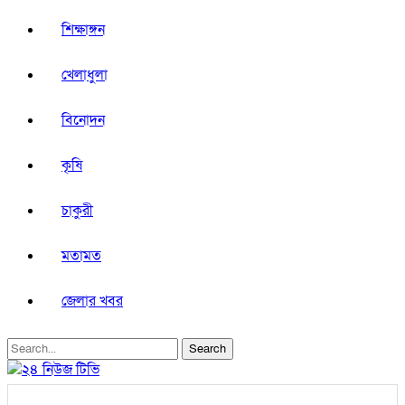
শিক্ষাঙ্গন
খেলাধুলা
বিনোদন
কৃষি
চাকুরী
মতামত
জেলার খবর