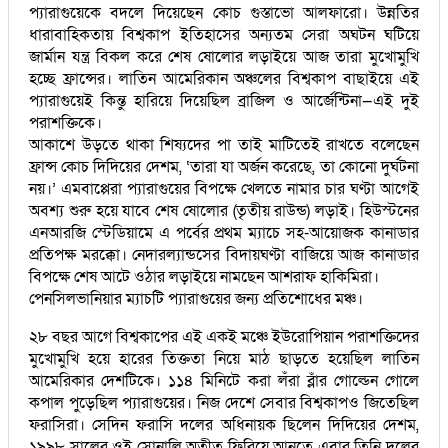
প্যারাগুয়েকে বদলে দিয়েছেন কোচ গুস্তাভো আলফারো। উন্নতির
ধারাবাহিকতায় বিশ্বকাপ ইতিহাসের অন্যতম সেরা অঘটন ঘটিয়ে
জার্মান যন্ত্র বিকল করে শেষ ষোলোর লড়াইয়ে আজ তারা মুখোমুখি
হচ্ছে ফ্রান্সের। লাতিন আমেরিকান অঞ্চলের বিশ্বকাপ বাছাইয়ে এই
প্যারাগুয়েই কিন্তু হারিয়ে দিয়েছিল ব্রাজিল ও আর্জেন্টিনা—এই দুই
পরাশক্তিকে।
আকাশে উড়তে থাকা শিষ্যদের পা তাই মাটিতেই রাখতে বলেছেন
ফ্রান্স কোচ দিদিয়ের দেশম, ‘তারা যা অর্জন করেছে, তা কোনো দুর্ঘটনা
নয়।’ এমবাপ্পেরা প্যারাগুয়ের বিপক্ষে খেলতে নামার চার ঘণ্টা আগেই
অবশ্য শুরু হয়ে যাবে শেষ ষোলোর (তৃতীয় রাউন্ড) লড়াই। হিউস্টনের
এনআরজি স্টেডিয়ামে এ পর্বের প্রথম ম্যাচে সহ-আয়োজক কানাডার
প্রতিপক্ষ মরক্কো। নেদারল্যান্ডসের বিদায়ঘণ্টা বাজিয়ে আজ কানাডার
বিপক্ষে শেষ আটে ওঠার লড়াইয়ে নামছেন আশরাফ হাকিমিরা।
পেনসিলভানিয়ার ম্যাচটি প্যারাগুয়ের জন্য প্রতিশোধের মঞ্চ।
২৮ বছর আগে বিশ্বকাপের এই একই মঞ্চে ইউরোপিয়ান পরাশক্তিদের
মুখোমুখি হয়ে হারের তিক্ততা নিয়ে মাঠ ছাড়তে হয়েছিল লাতিন
আমেরিকার দেশটিকে। ১১৪ মিনিটে করা লঁরা ব্লাঁর গোল্ডেন গোলে
কপাল পুড়েছিল প্যারাগুয়ের। নিজ দেশে সেবার বিশ্বকাপও জিতেছিল
ফরাসিরা। সেদিন ফরাসি দলের অধিনায়ক ছিলেন দিদিয়ের দেশম,
১৯৯৮ সালের ওই সোনালি অতীত ফিরিয়ে আনতে এবার তিনি দলের