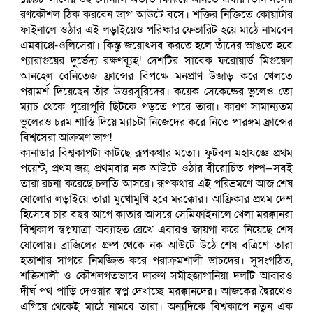
রণকৌশল ঠিক করবেন ডাগ আউটে বসে। শক্তির নিক্তিতে কোয়ার্টার
ফাইনালে ওঠার এই লড়াইয়েও পরিষ্কার ফেভারিট হয়ে মাঠে নামবেন
এমবাপ্পে-ওলিসেরা। কিন্তু জয়োৎসব করতে হলে তাঁদের ভাঙতে হবে
প্যারাগুয়ের দুর্ভেদ্য রক্ষণব্যূহ! দেশটির সাবেক ফরোয়ার্ড মিগুয়েল
আনহেল বেনিতেজ ফ্রান্সের বিপক্ষে মনপ্রাণ উজাড় করে খেলতে
পরামর্শ দিয়েছেন তাঁর উত্তরসূরিদের। কয়েক সেকেন্ডের ভুলেও তো
ম্যাচ থেকে পুরোপুরি ছিটকে পড়তে পারে তারা। কারণ সামান্যতম
ভুলেরও চরম শাস্তি দিয়ে ম্যাচটা নিজেদের করে নিতে পারঙ্গম ফ্রান্সের
বিশ্বসেরা আক্রমণ ভাগ!
কানাডার বিশ্বকাপটা কাটছে রূপকথার মতো। ফুটবল মহাযজ্ঞে প্রথম
পয়েন্ট, প্রথম জয়, প্রথমবার নক আউটে ওঠার বীরোচিত গল্প—সবই
তারা রচনা করেছে চলতি আসরে। রূপকথার এই পরিভ্রমণে আজ শেষ
ষোলোর লড়াইয়ে তারা মুখোমুখি হবে মরক্কোর। আফ্রিকার প্রথম দেশ
হিসেবে চার বছর আগে কাতার আসরে সেমিফাইনালে খেলা মরক্কানরা
বিশ্বকাপ স্বপ্নযাত্রা অব্যাহত রেখে এবারও জায়গা করে নিয়েছে শেষ
ষোলোয়। ব্রাজিলের গ্রুপ থেকে নক আউটে উঠে শেষ বত্রিশে তারা
হতাশার সাগরে নিমজ্জিত করে পরাক্রমশালী ডাচদের। সুসংগঠিত,
শক্তিশালী ও কৌশলগতভাবে দারুণ সমীহজাগানিয়া দলটি আবারও
দীর্ঘ পথ পাড়ি দেওয়ার স্বপ্ন দেখাচ্ছে মরক্কানদের। আজকের দ্বৈরথেও
এগিয়ে থেকেই মাঠে নামবে তারা। অন্যদিকে বিশ্বকাপে নতুন এক