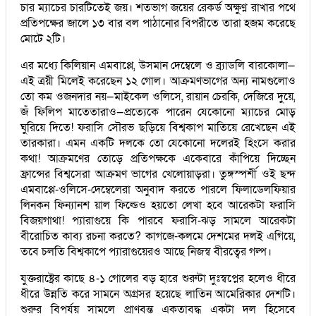
চার ম্যাচের চারটিতেই জয়। শতভাগ জয়ের রেকর্ড অক্ষুণ্ণ রাখার পথে
প্রতিপক্ষের জালে ১৩ বার বল পাঠানোর বিপরীতে তারা হজম করেছে
মোটে ২টি।
এর মধ্যে কিলিয়ান এমবাপ্পে, উসমান দেম্বেলে ও ব্র্যাডলি বারকোলা—
এই ত্রয়ী মিলেই করেছেন ১২ গোল। আক্রমণভাগের অন্য নামগুলোও
তো কম ওজনদার নয়—মাইকেল ওলিসে, রায়ান চেরকি, দেজিরে দুয়ে,
জঁ ফিলিপ মাতেতারাও—প্রত্যেকে পারেন যেকোনো ম্যাচের মোড়
ঘুরিয়ে দিতে! ফরাসি সৌরভ ছড়িয়ে বিশ্বকাপ মাতিয়ে রেখেছেন এই
তারকারা। এমন একটি দলকে তো যেকোনো দলেরই হিংসে করার
কথা! আক্রমণের তোড়ে প্রতিপক্ষকে একেবারে কাঁপিয়ে দিচ্ছেন
ফ্রান্সের বিশ্বসেরা আক্রমণ ভাগের খেলোয়াড়রা। তুঙ্গস্পর্শী ওই ছন্দ
এমবাপ্পে-ওলিসে-দেম্বেলেরা অনুবাদ করতে পারলে ফিলাডেলফিয়ার
লিনকন ফিন্যানশ য়াল ফিল্ডেও হয়তো লেখা হবে আরেকটা ফরাসি
বিজয়গাথা! প্যারাগুয়ে কি পারবে ফরাসি-ঝড় সামলে আরেকটা
বীরোচিত কাব্য রচনা করতে? কাগজে-কলমে দেশমের দলই এগিয়ে,
তবে চলতি বিশ্বকাপে প্যারাগুয়েরও আছে নিজস্ব বীরত্বের গল্প।
যুক্তরাষ্ট্রের কাছে ৪-১ গোলের বড় হারে শুরুটা দুঃস্বপ্নের হলেও ধীরে
ধীরে উন্নতি করে সামনে অগ্রসর হয়েছে লাতিন আমেরিকার দেশটি।
শুরুর বিপর্যয় সামলে প্রাণবন্ত একতাবদ্ধ একটা দল হিসেবে