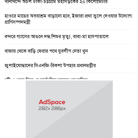
খানাখন্দে অচল ঢাকা-চট্টগ্রাম মহাসড়কের ২০ কিলোমিটার
হাওরে মাছের অভয়াশ্রম বাড়ানো হবে, ইজারা প্রথা তুলে দেওয়ার উদ্যোগ:
প্রাণিসম্পদমন্ত্রী
বন্দরে গ্যাসের আগুনে দগ্ধ শিশুর মৃত্যু, বাবা-মা হাসপাতালে
বাজার থেকে বাড়ি ফেরার পথে যুবলীগ নেতা খুন
জুলাইযোদ্ধাদের সিএনজি-রিকশা উপহার প্রধানমন্ত্রীর
বৃষ্টি ও গরম নিয়ে যে বার্তা দিল আবহাওয়া অফিস
পে স্কেল নিয়ে বড় সুখবর, ফাইল উঠছে মন্ত্রিসভায়
গণঅভ্যুত্থান ছিল ১৭ বছরের ধারাবাহিক আন্দোলনের ফসল : স্বরাষ্ট্রমন্ত্রী