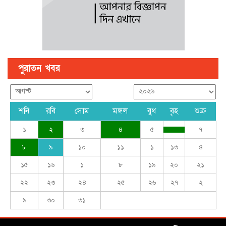
পুরাতন খবর
শনি
রবি
সোম
মঙ্গল
বুধ
বৃহ
শুক্র
১
২
৩
৪
৫
৭
৮
৯
১০
১১
১
১৩
৪
১৫
১৬
১
৮
১৯
২০
২১
২২
২৩
২৪
২৫
২৬
২৭
২
৯
৩০
৩১