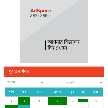
পে স্কেল নিয়ে বড় সুখবর, ফাইল উঠছে মন্ত্রিসভায়
গণঅভ্যুত্থান ছিল ১৭ বছরের ধারাবাহিক আন্দোলনের ফসল : স্বরাষ্ট্রমন্ত্রী
পুরাতন খবর
শনি
রবি
সোম
মঙ্গল
বুধ
বৃহ
শুক্র
১
২
৩
৪
৫
৭