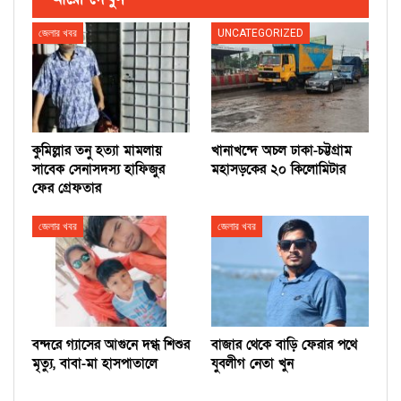
জেলার খবর
UNCATEGORIZED
কুমিল্লার তনু হত্যা মামলায়
খানাখন্দে অচল ঢাকা-চট্টগ্রাম
সাবেক সেনাসদস্য হাফিজুর
মহাসড়কের ২০ কিলোমিটার
ফের গ্রেফতার
জেলার খবর
জেলার খবর
বন্দরে গ্যাসের আগুনে দগ্ধ শিশুর
বাজার থেকে বাড়ি ফেরার পথে
মৃত্যু, বাবা-মা হাসপাতালে
যুবলীগ নেতা খুন