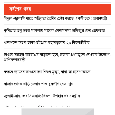
সর্বশেষ খবর
বিদ্যুৎ-জ্বালানি খাতে অস্থিরতা তৈরির চেষ্টা করছে একটি চক্র : প্রধানমন্ত্রী
কুমিল্লার তনু হত্যা মামলায় সাবেক সেনাসদস্য হাফিজুর ফের গ্রেফতার
খানাখন্দে অচল ঢাকা-চট্টগ্রাম মহাসড়কের ২০ কিলোমিটার
হাওরে মাছের অভয়াশ্রম বাড়ানো হবে, ইজারা প্রথা তুলে দেওয়ার উদ্যোগ:
প্রাণিসম্পদমন্ত্রী
বন্দরে গ্যাসের আগুনে দগ্ধ শিশুর মৃত্যু, বাবা-মা হাসপাতালে
বাজার থেকে বাড়ি ফেরার পথে যুবলীগ নেতা খুন
জুলাইযোদ্ধাদের সিএনজি-রিকশা উপহার প্রধানমন্ত্রীর
বৃষ্টি ও গরম নিয়ে যে বার্তা দিল আবহাওয়া অফিস