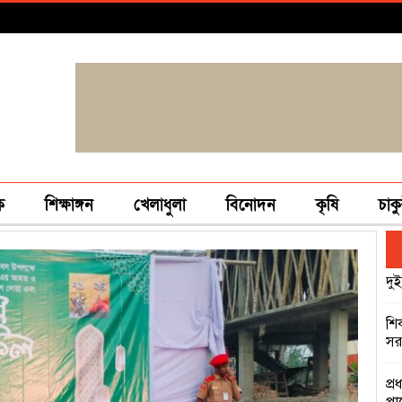
ক
শিক্ষাঙ্গন
খেলাধুলা
বিনোদন
কৃষি
চাকু
দুই
শি
সরক
প্র