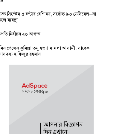
রে
উন্ড সিস্টেম ৫ ঘণ্টার বেশি নয়, সর্বোচ্চ ৯০ ডেসিবেল—না
লে ব্যবস্থা
্ট্রপতি নির্বাচন ২০ আগস্ট
মিন পেলেন কুমিল্লা তনু হত্যা মামলা আসামী: সাবেক
নাসদস্য হাফিজুর রহমান
মিল্লা কে টিসিসিএ লি:নির্বাচনে বিএনপি’র আড়ালে তিন সভাপতি
ার্থীর দু’জনই আ’লীগের সুবিধাভূগী!
ারের নয়, রাষ্ট্রের বিরুদ্ধে বলা অপরাধ : তথ্যমন্ত্রী
কার চারপাশের নৌপথগুলো সচল করার নির্দেশ প্রধানমন্ত্রীর
ামী বছরের প্রথমদিকে স্থানীয় সরকার নির্বাচন : মির্জা ফখরুল