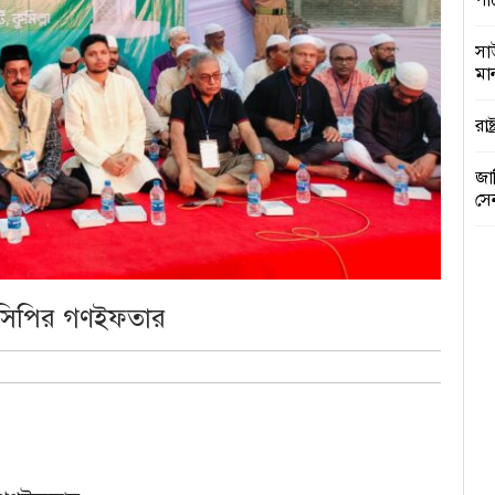
পা
সা
মান
রাষ
জা
সে
কু
প্র
এনসিপির গণইফতার
সরক
ঢা
আগ