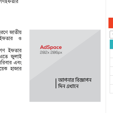
র গণইফতার
রণে জাতীয়
গণইফতার ও
 এ গণ ইফতার
এতে জুলাই
পরিবার এবং
য়েক হাজার