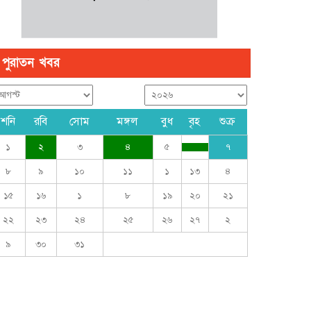
পুরাতন খবর
শনি
রবি
সোম
মঙ্গল
বুধ
বৃহ
শুক্র
১
২
৩
৪
৫
৭
৮
৯
১০
১১
১
১৩
৪
১৫
১৬
১
৮
১৯
২০
২১
২২
২৩
২৪
২৫
২৬
২৭
২
৯
৩০
৩১