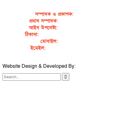
সম্পাদক ও প্রকাশক
:
জেবুন্নেছা জেসি
প্রধান সম্পাদক:
সৈয়দ আহসান হাবীব পাখি
আইন উপদেষ্টা:
এডভোকেট নাসরিন আক্তার
ঠিকানা:
গর্জনখোলা, চকবাজার, কুমিল্লা – ৩৫০০
মোবাইল:
+৮৮০১৭১১৯৯৭৯৫৭
ইমেইল:
sahabibcomilla@gmail.com
Website Design & Developed By:
TechSmartBD.com