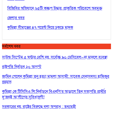
বিজিবির অভিযানে ৬৫টি কচ্ছপ উদ্ধার, প্রাকৃতিক পরিবেশে অবমুক্ত
জেলার খবর
কুমিল্লা সীমান্তের ৪৭ পয়েন্ট দিয়ে ঢুকছে মাদক
সর্বশেষ খবর
সাউন্ড সিস্টেম ৫ ঘণ্টার বেশি নয়, সর্বোচ্চ ৯০ ডেসিবেল—না মানলে ব্যবস্থা
রাষ্ট্রপতি নির্বাচন ২০ আগস্ট
জামিন পেলেন কুমিল্লা তনু হত্যা মামলা আসামী: সাবেক সেনাসদস্য হাফিজুর
রহমান
কুমিল্লা কে টিসিসিএ লি:নির্বাচনে বিএনপি’র আড়ালে তিন সভাপতি প্রার্থীর
দু’জনই আ’লীগের সুবিধাভূগী!
সরকারের নয়, রাষ্ট্রের বিরুদ্ধে বলা অপরাধ : তথ্যমন্ত্রী