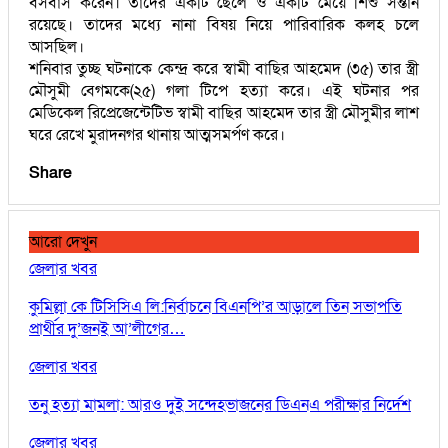
বসবাস করেন। তাদের একটি ছেলে ও একটি মেয়ে শিশু সন্তান
রয়েছে। তাদের মধ্যে নানা বিষয় নিয়ে পারিবারিক কলহ চলে
আসছিল।
শনিবার তুচ্ছ ঘটনাকে কেন্দ্র করে স্বামী বাছির আহমেদ (৩৫) তার স্ত্রী
মৌসুমী বেগমকে(২৫) গলা টিপে হত্যা করে। এই ঘটনার পর
মেডিকেল রিপ্রেজেন্টেটিভ স্বামী বাছির আহমেদ তার স্ত্রী মৌসুমীর লাশ
ঘরে রেখে মুরাদনগর থানায় আত্মসমর্পণ করে।
Share
আরো দেখুন
জেলার খবর
কুমিল্লা কে টিসিসিএ লি:নির্বাচনে বিএনপি’র আড়ালে তিন সভাপতি
প্রার্থীর দু’জনই আ’লীগের…
জেলার খবর
তনু হত্যা মামলা: আরও দুই সন্দেহভাজনের ডিএনএ পরীক্ষার নির্দেশ
জেলার খবর