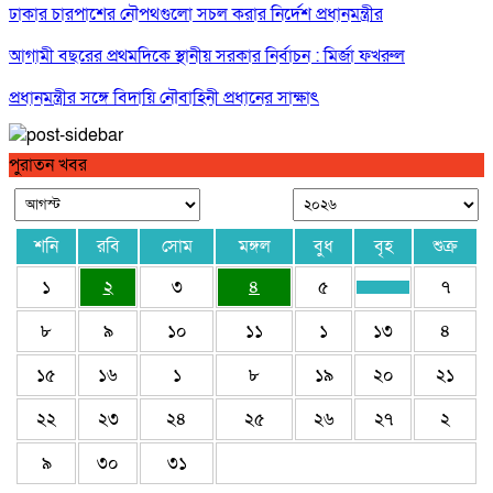
ঢাকার চারপাশের নৌপথগুলো সচল করার নির্দেশ প্রধানমন্ত্রীর
আগামী বছরের প্রথমদিকে স্থানীয় সরকার নির্বাচন : মির্জা ফখরুল
প্রধানমন্ত্রীর সঙ্গে বিদায়ি নৌবাহিনী প্রধানের সাক্ষাৎ
ভিডিওকাণ্ডে জামায়াত থেকে গাজী নজরুল ইসলাম বহিষ্কার
পুরাতন খবর
অতীত ভুলে বাংলাদেশে খেলতে আসবে ভারত, বিশ্বাস ক্রীড়া প্রতিমন্ত্রীর
শনি
রবি
সোম
মঙ্গল
বুধ
বৃহ
শুক্র
১
২
৩
৪
৫
৭
৮
৯
১০
১১
১
১৩
৪
১৫
১৬
১
৮
১৯
২০
২১
২২
২৩
২৪
২৫
২৬
২৭
২
৯
৩০
৩১