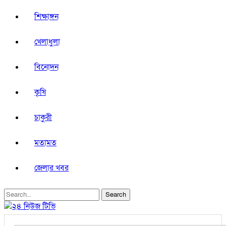
শিক্ষাঙ্গন
খেলাধুলা
বিনোদন
কৃষি
চাকুরী
মতামত
জেলার খবর