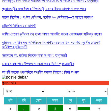
শিকলমুক্ত দেশ গড়তে প্রাতিষ্ঠানিক কাঠামো তৈরি করতে চায় সরকার : তথ্যমন্ত্রী
প্রধানমন্ত্রীর সঙ্গে বৈঠকে শিক্ষামন্ত্রী, যেসব বিষয়ে আলোচনা হতে পারে
সাউন্ড সিস্টেম ৫ ঘণ্টার বেশি নয়, সর্বোচ্চ ৯০ ডেসিবেল—না মানলে ব্যবস্থা
রাষ্ট্রপতি নির্বাচন ২০ আগস্ট
জামিন পেলেন কুমিল্লা তনু হত্যা মামলা আসামী: সাবেক সেনাসদস্য হাফিজুর রহমান
কুমিল্লা কে টিসিসিএ লি:নির্বাচনে বিএনপি’র আড়ালে তিন সভাপতি প্রার্থীর দু’জনই
আ’লীগের সুবিধাভূগী!
সরকারের নয়, রাষ্ট্রের বিরুদ্ধে বলা অপরাধ : তথ্যমন্ত্রী
ঢাকার চারপাশের নৌপথগুলো সচল করার নির্দেশ প্রধানমন্ত্রীর
আগামী বছরের প্রথমদিকে স্থানীয় সরকার নির্বাচন : মির্জা ফখরুল
পুরাতন খবর
শনি
রবি
সোম
মঙ্গল
বুধ
বৃহ
শুক্র
১
২
৩
৪
৫
৭