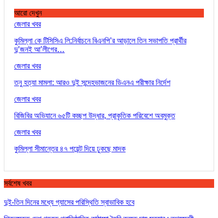
আরো দেখুন
জেলার খবর
কুমিল্লা কে টিসিসিএ লি:নির্বাচনে বিএনপি’র আড়ালে তিন সভাপতি প্রার্থীর
দু’জনই আ’লীগের…
জেলার খবর
তনু হত্যা মামলা: আরও দুই সন্দেহভাজনের ডিএনএ পরীক্ষার নির্দেশ
জেলার খবর
বিজিবির অভিযানে ৬৫টি কচ্ছপ উদ্ধার, প্রাকৃতিক পরিবেশে অবমুক্ত
জেলার খবর
কুমিল্লা সীমান্তের ৪৭ পয়েন্ট দিয়ে ঢুকছে মাদক
সর্বশেষ খবর
দুই-তিন দিনের মধ্যে গ্যাসের পরিস্থিতি স্বাভাবিক হবে