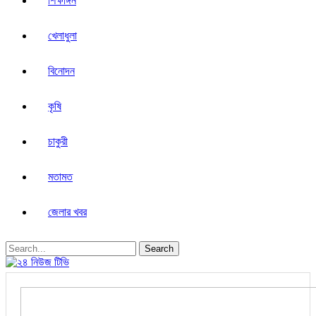
শিক্ষাঙ্গন
খেলাধুলা
বিনোদন
কৃষি
চাকুরী
মতামত
জেলার খবর