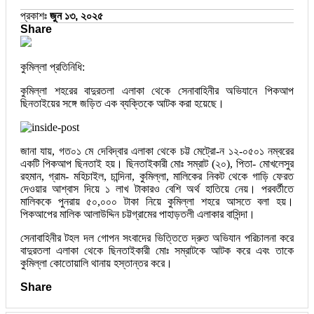
প্রকাশঃ
জুন ১৩, ২০২৫
Share
কুমিল্লা প্রতিনিধি:
কুমিল্লা শহরের বাদুরতলা এলাকা থেকে সেনাবাহিনীর অভিযানে পিকআপ
ছিনতাইয়ের সঙ্গে জড়িত এক ব্যক্তিকে আটক করা হয়েছে।
জানা যায়, গত০১ মে দেবিদ্বার এলাকা থেকে চট্ট মেট্রো-ন ১২-০৫০১ নম্বরের
একটি পিকআপ ছিনতাই হয়। ছিনতাইকারী মোঃ সম্রাট (২০), পিতা- মোখলেসুর
রহমান, গ্রাম- মহিচাইল, চান্দিনা, কুমিল্লা, মালিকের নিকট থেকে গাড়ি ফেরত
দেওয়ার আশ্বাস দিয়ে ১ লাখ টাকারও বেশি অর্থ হাতিয়ে নেয়। পরবর্তীতে
মালিককে পুনরায় ৫০,০০০ টাকা নিয়ে কুমিল্লা শহরে আসতে বলা হয়।
পিকআপের মালিক আলাউদ্দিন চট্টগ্রামের পাহাড়তলী এলাকার বাসিন্দা।
সেনাবাহিনীর টহল দল গোপন সংবাদের ভিত্তিতে দ্রুত অভিযান পরিচালনা করে
বাদুরতলা এলাকা থেকে ছিনতাইকারী মোঃ সম্রাটকে আটক করে এবং তাকে
কুমিল্লা কোতোয়ালি থানায় হস্তান্তর করে।
Share