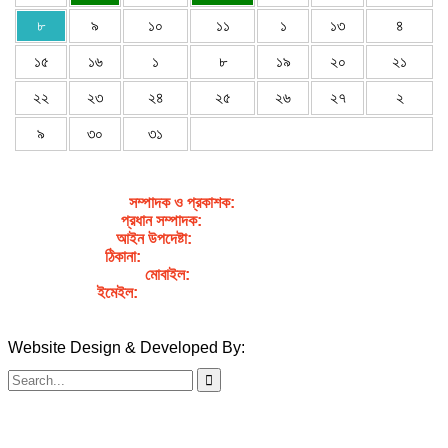
৮
৯
১০
১১
১
১৩
৪
১৫
১৬
১
৮
১৯
২০
২১
২২
২৩
২৪
২৫
২৬
২৭
২
৯
৩০
৩১
সম্পাদক ও প্রকাশক
:
জেবুন্নেছা জেসি
প্রধান সম্পাদক:
সৈয়দ আহসান হাবীব পাখি
আইন উপদেষ্টা:
এডভোকেট নাসরিন আক্তার
ঠিকানা:
গর্জনখোলা, চকবাজার, কুমিল্লা – ৩৫০০
মোবাইল:
+৮৮০১৭১১৯৯৭৯৫৭
ইমেইল:
sahabibcomilla@gmail.com
Website Design & Developed By:
TechSmartBD.com