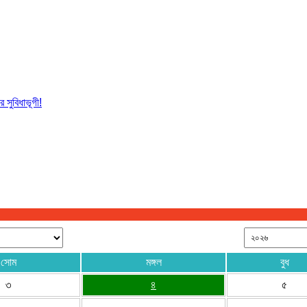
 সুবিধাভূগী!
সোম
মঙ্গল
বুধ
৩
৪
৫