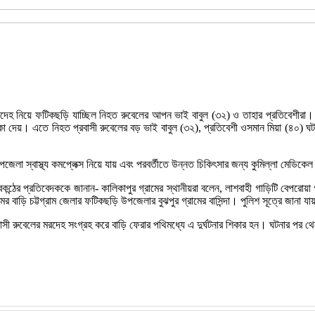
েহ নিয়ে ফটিকছড়ি যাচ্ছিল নিহত রুবেলের আপন ভাই বাবুল (৩২) ও তাহার প্রতিবেশীরা। লাশবাহী এ
ক্কা দেয়। এতে নিহত প্রবাসী রুবেলের বড় ভাই বাবুল (৩২), প্রতিবেশী ওসমান মিয়া (৪০)
ম উপজেলা স্বাস্থ্য কমপ্লেক্স নিয়ে যায় এবং পরবর্তীতে উন্নত চিকিৎসার জন্য কুমিল্লা মেড
ানবকন্ঠের প্রতিবেদককে জানান- কালিকাপুর গ্রামের স্থানীয়রা বলেন, লাশবাহী গাড়িটি বেপরো
বাড়ি চট্টগ্রাম জেলার ফটিকছড়ি উপজেলার বুঝপুর গ্রামের বাসিন্দা। পুলিশ সূত্রে জানা য
 রুবেলের মরদেহ সংগ্রহ করে বাড়ি ফেরার পথিমধ্যে এ দুর্ঘটনার শিকার হন। ঘটনার পর থেক