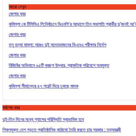
আরো দেখুন
জেলার খবর
কুমিল্লা কে টিসিসিএ লি:নির্বাচনে বিএনপি’র আড়ালে তিন সভাপতি প্রার্থীর দু’জনই 
জেলার খবর
তনু হত্যা মামলা: আরও দুই সন্দেহভাজনের ডিএনএ পরীক্ষার নির্দেশ
জেলার খবর
বিজিবির অভিযানে ৬৫টি কচ্ছপ উদ্ধার, প্রাকৃতিক পরিবেশে অবমুক্ত
জেলার খবর
কুমিল্লা সীমান্তের ৪৭ পয়েন্ট দিয়ে ঢুকছে মাদক
সর্বশেষ খবর
দুই-তিন দিনের মধ্যে গ্যাসের পরিস্থিতি স্বাভাবিক হবে
শিকলমুক্ত দেশ গড়তে প্রাতিষ্ঠানিক কাঠামো তৈরি করতে চায় সরকার : তথ্যমন্ত্রী