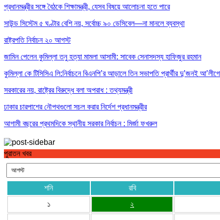
প্রধানমন্ত্রীর সঙ্গে বৈঠকে শিক্ষামন্ত্রী, যেসব বিষয়ে আলোচনা হতে পারে
সাউন্ড সিস্টেম ৫ ঘণ্টার বেশি নয়, সর্বোচ্চ ৯০ ডেসিবেল—না মানলে ব্যবস্থা
রাষ্ট্রপতি নির্বাচন ২০ আগস্ট
জামিন পেলেন কুমিল্লা তনু হত্যা মামলা আসামী: সাবেক সেনাসদস্য হাফিজুর রহমান
কুমিল্লা কে টিসিসিএ লি:নির্বাচনে বিএনপি’র আড়ালে তিন সভাপতি প্রার্থীর দু’জনই আ’লীগের
সরকারের নয়, রাষ্ট্রের বিরুদ্ধে বলা অপরাধ : তথ্যমন্ত্রী
ঢাকার চারপাশের নৌপথগুলো সচল করার নির্দেশ প্রধানমন্ত্রীর
আগামী বছরের প্রথমদিকে স্থানীয় সরকার নির্বাচন : মির্জা ফখরুল
পুরাতন খবর
শনি
রবি
১
২