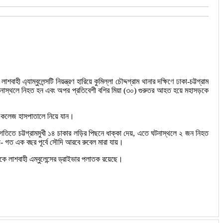
্যাম্বুলেন্সটি নিয়ন্ত্রণ হারিয়ে কুমিল্লা চৌদ্দগ্রাম থানার দক্ষিণে ঢাকা-চট্টগ্রাম
 ঘটনাস্থলে নিহত হন এবং অপর প্রতিবেশী বশির মিয়া (৩০) গুরুতর আহত হয়ে মহাসড়কে
িকেল কলেজ হাসপাতালে নিয়ে যান।
য়া গতিতে চট্টগ্রামমুখী ১৪ চাকার লড়ির পিছনে ধাক্কা দেয়, এতে ঘটনাস্থলে ২ জন নিহত
ায়- গত এক বছর পূর্বে সৌদি আরবে রুবেল মারা যায়।
ে লাশবাহী এম্বুলেন্সের ড্রাইভার পলাতক রয়েছে।