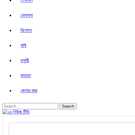
শিক্ষাঙ্গন
খেলাধুলা
বিনোদন
কৃষি
চাকুরী
মতামত
জেলার খবর