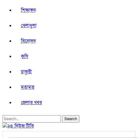
শিক্ষাঙ্গন
খেলাধুলা
বিনোদন
কৃষি
চাকুরী
মতামত
জেলার খবর