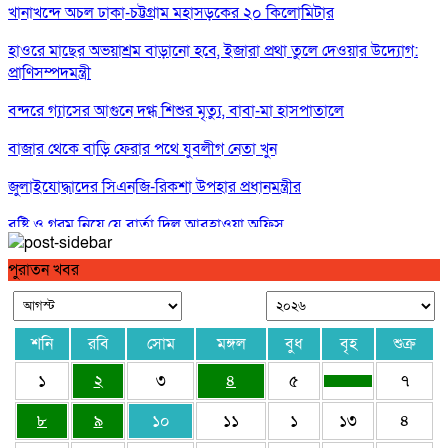
খানাখন্দে অচল ঢাকা-চট্টগ্রাম মহাসড়কের ২০ কিলোমিটার
হাওরে মাছের অভয়াশ্রম বাড়ানো হবে, ইজারা প্রথা তুলে দেওয়ার উদ্যোগ:
প্রাণিসম্পদমন্ত্রী
বন্দরে গ্যাসের আগুনে দগ্ধ শিশুর মৃত্যু, বাবা-মা হাসপাতালে
বাজার থেকে বাড়ি ফেরার পথে যুবলীগ নেতা খুন
জুলাইযোদ্ধাদের সিএনজি-রিকশা উপহার প্রধানমন্ত্রীর
বৃষ্টি ও গরম নিয়ে যে বার্তা দিল আবহাওয়া অফিস
পে স্কেল নিয়ে বড় সুখবর, ফাইল উঠছে মন্ত্রিসভায়
পুরাতন খবর
শনি
রবি
সোম
মঙ্গল
বুধ
বৃহ
শুক্র
১
২
৩
৪
৫
৭
৮
৯
১০
১১
১
১৩
৪