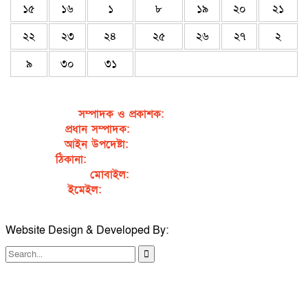
১৫
১৬
১
৮
১৯
২০
২১
২২
২৩
২৪
২৫
২৬
২৭
২
৯
৩০
৩১
সম্পাদক ও প্রকাশক
:
জেবুন্নেছা জেসি
প্রধান সম্পাদক:
সৈয়দ আহসান হাবীব পাখি
আইন উপদেষ্টা:
এডভোকেট নাসরিন আক্তার
ঠিকানা:
গর্জনখোলা, চকবাজার, কুমিল্লা – ৩৫০০
মোবাইল:
+৮৮০১৭১১৯৯৭৯৫৭
ইমেইল:
sahabibcomilla@gmail.com
Website Design & Developed By:
TechSmartBD.com