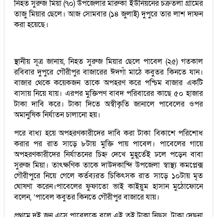
নিহত সুরুজ মিয়া (৭০) উপজেলার মারুকা ইউনিয়নের চক্রতলা গ্রামের
তাজু মিয়ার ছেলে। আজ সোমবার (১৪ জুলাই) দুপুরে তার লাশ দাফন
করা হয়েছে।
স্থানীয় সূত্র জানায়, নিহত সুরুজ মিয়ার ছেলে পাবেল (২৫) গতকাল
রবিবার দুপুরে গৌরীপুর বাজারের ঈদগাঁ মাঠে কবুতর কিনতে যান।
বাজার থেকে কয়েকজন তাকে অপহরণ করে পশ্চিম বাজার একটি
বাসায় নিয়ে যায়। এরপর মুক্তিপণ বাবদ পরিবারের কাছে ৫০ হাজার
টাকা দাবি করে। টাকা দিতে অস্বীকৃতি জানালে পাবেলের ওপর
অমানুষিক নির্যাতন চালানো হয়।
পরে বাধ্য হয়ে অপহরণকারীদের দাবি করা টাকা বিকাশে পরিশোধ
করার পর রাত সাড়ে ৮টায় মুক্তি পায় পাবেল। পাবেলের গায়ে
অপহরণকারীদের নির্যাতনের চিহ্ন দেখে মুহূর্তেই ঢলে পড়েন বাবা
সুরুজ মিয়া। তাৎক্ষণিক তাকে দাউদকান্দি উপজেলা স্বাস্থ্য কমপ্লেক্স
গৌরীপুরে নিয়ে গেলে কর্তব্যরত চিকিৎসক রাত সাড়ে ১০টায় মৃত
ঘোষণা করেন।পাবেলের ফুফাতো ভাই কাইয়ুম হাসান মুঠোফোনে
বলেন, ‘পাবেল কবুতর কিনতে গৌরীপুর বাজারে যায়।
প্রথমে দুই জন এসে পাবেলকে বলে এই তুই টাকা নিছস, টাকা দেছনা