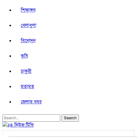
শিক্ষাঙ্গন
খেলাধুলা
বিনোদন
কৃষি
চাকুরী
মতামত
জেলার খবর