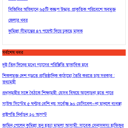
বিজিবির অভিযানে ৬৫টি কচ্ছপ উদ্ধার, প্রাকৃতিক পরিবেশে অবমুক্ত
জেলার খবর
কুমিল্লা সীমান্তের ৪৭ পয়েন্ট দিয়ে ঢুকছে মাদক
সর্বশেষ খবর
দুই-তিন দিনের মধ্যে গ্যাসের পরিস্থিতি স্বাভাবিক হবে
শিকলমুক্ত দেশ গড়তে প্রাতিষ্ঠানিক কাঠামো তৈরি করতে চায় সরকার :
তথ্যমন্ত্রী
প্রধানমন্ত্রীর সঙ্গে বৈঠকে শিক্ষামন্ত্রী, যেসব বিষয়ে আলোচনা হতে পারে
সাউন্ড সিস্টেম ৫ ঘণ্টার বেশি নয়, সর্বোচ্চ ৯০ ডেসিবেল—না মানলে ব্যবস্থা
রাষ্ট্রপতি নির্বাচন ২০ আগস্ট
জামিন পেলেন কুমিল্লা তনু হত্যা মামলা আসামী: সাবেক সেনাসদস্য হাফিজুর