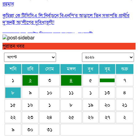
রহমান
কুমিল্লা কে টিসিসিএ লি:নির্বাচনে বিএনপি’র আড়ালে তিন সভাপতি প্রার্থীর
দু’জনই আ’লীগের সুবিধাভূগী!
সরকারের নয়, রাষ্ট্রের বিরুদ্ধে বলা অপরাধ : তথ্যমন্ত্রী
ঢাকার চারপাশের নৌপথগুলো সচল করার নির্দেশ প্রধানমন্ত্রীর
পুরাতন খবর
আগামী বছরের প্রথমদিকে স্থানীয় সরকার নির্বাচন : মির্জা ফখরুল
শনি
রবি
সোম
মঙ্গল
বুধ
বৃহ
শুক্র
১
২
৩
৪
৫
৭
৮
৯
১০
১১
১
১৩
৪
১৫
১৬
১
৮
১৯
২০
২১
২২
২৩
২৪
২৫
২৬
২৭
২
৯
৩০
৩১