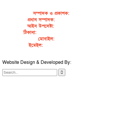
সম্পাদক ও প্রকাশক
:
জেবুন্নেছা জেসি
প্রধান সম্পাদক:
সৈয়দ আহসান হাবীব পাখি
আইন উপদেষ্টা:
এডভোকেট নাসরিন আক্তার
ঠিকানা:
গর্জনখোলা, চকবাজার, কুমিল্লা – ৩৫০০
মোবাইল:
+৮৮০১৭১১৯৯৭৯৫৭
ইমেইল:
sahabibcomilla@gmail.com
Website Design & Developed By:
TechSmartBD.com