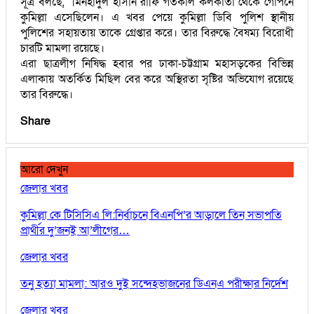
সূত্র বলছে, মিনহাদুল হাসান রাফি গতকাল কলকাতা থেকে গোপনে
কুমিল্লা এসেছিলেন। এ খবর পেয়ে কুমিল্লা ডিবি পুলিশ স্থানীয়
পুলিশের সহায়তায় তাকে গ্রেপ্তার করে। তার বিরুদ্ধে বৈষম্য বিরোধী
চারটি মামলা রয়েছে।
এরা ছাত্রলীগ নিষিদ্ধ হবার পর ঢাকা-চট্টগ্রাম মহাসড়কের বিভিন্ন
এলাকায় অতর্কিত মিছিল বের করে অস্থিরতা সৃষ্টির অভিযোগ রয়েছে
তার বিরুদ্ধে।
Share
আরো দেখুন
জেলার খবর
কুমিল্লা কে টিসিসিএ লি:নির্বাচনে বিএনপি’র আড়ালে তিন সভাপতি
প্রার্থীর দু’জনই আ’লীগের…
জেলার খবর
তনু হত্যা মামলা: আরও দুই সন্দেহভাজনের ডিএনএ পরীক্ষার নির্দেশ
জেলার খবর