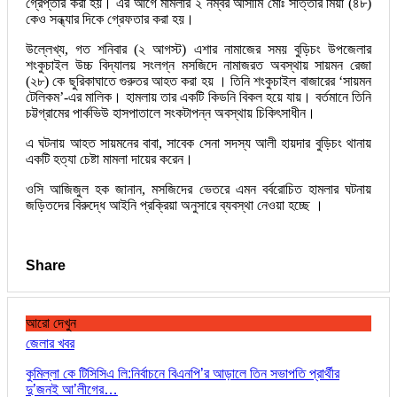
গ্রেপ্তার করা হয়। এর আগে মামলার ২ নম্বর আসামি মোঃ সাত্তার মিয়া (৪৮)
কেও সন্ধ্যার দিকে গ্রেফতার করা হয়।
উল্লেখ্য, গত শনিবার (২ আগস্ট) এশার নামাজের সময় বুড়িচং উপজেলার
শংকুচাইল উচ্চ বিদ্যালয় সংলগ্ন মসজিদে নামাজরত অবস্থায় সায়মন রেজা
(২৮) কে ছুরিকাঘাতে গুরুতর আহত করা হয় । তিনি শংকুচাইল বাজারের ‘সায়মন
টেলিকম’-এর মালিক। হামলায় তার একটি কিডনি বিকল হয়ে যায়। বর্তমানে তিনি
চট্টগ্রামের পার্কভিউ হাসপাতালে সংকটাপন্ন অবস্থায় চিকিৎসাধীন।
এ ঘটনায় আহত সায়মনের বাবা, সাবেক সেনা সদস্য আলী হায়দার বুড়িচং থানায়
একটি হত্যা চেষ্টা মামলা দায়ের করেন।
ওসি আজিজুল হক জানান, মসজিদের ভেতরে এমন বর্বরোচিত হামলার ঘটনায়
জড়িতদের বিরুদ্ধে আইনি প্রক্রিয়া অনুসারে ব্যবস্থা নেওয়া হচ্ছে ।
Share
আরো দেখুন
জেলার খবর
কুমিল্লা কে টিসিসিএ লি:নির্বাচনে বিএনপি’র আড়ালে তিন সভাপতি প্রার্থীর
দু’জনই আ’লীগের…