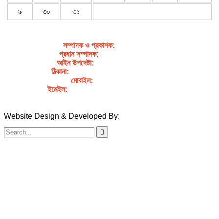
৯
৩০
৩১
সম্পাদক ও প্রকাশক
:
জেবুন্নেছা জেসি
প্রধান সম্পাদক:
সৈয়দ আহসান হাবীব পাখি
আইন উপদেষ্টা:
এডভোকেট নাসরিন আক্তার
ঠিকানা:
গর্জনখোলা, চকবাজার, কুমিল্লা – ৩৫০০
মোবাইল:
+৮৮০১৭১১৯৯৭৯৫৭
ইমেইল:
sahabibcomilla@gmail.com
Website Design & Developed By:
TechSmartBD.com