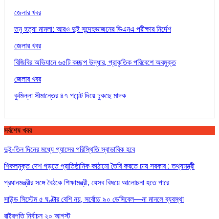
জেলার খবর
তনু হত্যা মামলা: আরও দুই সন্দেহভাজনের ডিএনএ পরীক্ষার নির্দেশ
জেলার খবর
বিজিবির অভিযানে ৬৫টি কচ্ছপ উদ্ধার, প্রাকৃতিক পরিবেশে অবমুক্ত
জেলার খবর
কুমিল্লা সীমান্তের ৪৭ পয়েন্ট দিয়ে ঢুকছে মাদক
সর্বশেষ খবর
দুই-তিন দিনের মধ্যে গ্যাসের পরিস্থিতি স্বাভাবিক হবে
শিকলমুক্ত দেশ গড়তে প্রাতিষ্ঠানিক কাঠামো তৈরি করতে চায় সরকার : তথ্যমন্ত্রী
প্রধানমন্ত্রীর সঙ্গে বৈঠকে শিক্ষামন্ত্রী, যেসব বিষয়ে আলোচনা হতে পারে
সাউন্ড সিস্টেম ৫ ঘণ্টার বেশি নয়, সর্বোচ্চ ৯০ ডেসিবেল—না মানলে ব্যবস্থা
রাষ্ট্রপতি নির্বাচন ২০ আগস্ট