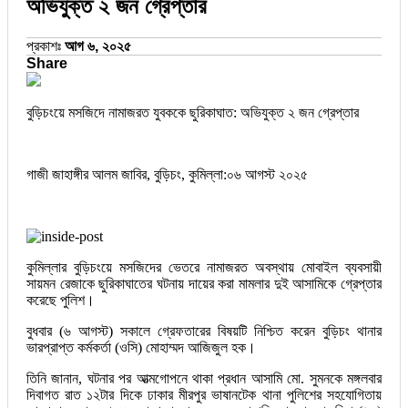
অভিযুক্ত ২ জন গ্রেপ্তার
প্রকাশঃ
আগ ৬, ২০২৫
Share
বুড়িচংয়ে মসজিদে নামাজরত যুবককে ছুরিকাঘাত: অভিযুক্ত ২ জন গ্রেপ্তার
গাজী জাহাঙ্গীর আলম জাবির, বুড়িচং, কুমিল্লা:০৬ আগস্ট ২০২৫
কুমিল্লার বুড়িচংয়ে মসজিদের ভেতরে নামাজরত অবস্থায় মোবাইল ব্যবসায়ী
সায়মন রেজাকে ছুরিকাঘাতের ঘটনায় দায়ের করা মামলার দুই আসামিকে গ্রেপ্তার
করেছে পুলিশ।
বুধবার (৬ আগস্ট) সকালে গ্রেফতারের বিষয়টি নিশ্চিত করেন বুড়িচং থানার
ভারপ্রাপ্ত কর্মকর্তা (ওসি) মোহাম্মদ আজিজুল হক।
তিনি জানান, ঘটনার পর আত্মগোপনে থাকা প্রধান আসামি মো. সুমনকে মঙ্গলবার
দিবাগত রাত ১২টার দিকে ঢাকার মীরপুর ভাষানটেক থানা পুলিশের সহযোগিতায়