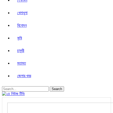
শিক্ষাঙ্গন
খেলাধুলা
বিনোদন
কৃষি
চাকুরী
মতামত
জেলার খবর