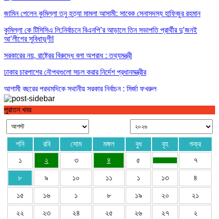
জামিন পেলেন কুমিল্লা তনু হত্যা মামলা আসামী: সাবেক সেনাসদস্য হাফিজুর রহমান
কুমিল্লা কে টিসিসিএ লি:নির্বাচনে বিএনপি’র আড়ালে তিন সভাপতি প্রার্থীর দু’জনই
আ’লীগের সুবিধাভূগী!
সরকারের নয়, রাষ্ট্রের বিরুদ্ধে বলা অপরাধ : তথ্যমন্ত্রী
ঢাকার চারপাশের নৌপথগুলো সচল করার নির্দেশ প্রধানমন্ত্রীর
আগামী বছরের প্রথমদিকে স্থানীয় সরকার নির্বাচন : মির্জা ফখরুল
পুরাতন খবর
শনি
রবি
সোম
মঙ্গল
বুধ
বৃহ
শুক্র
১
২
৩
৪
৫
৭
৮
৯
১০
১১
১
১৩
৪
১৫
১৬
১
৮
১৯
২০
২১
২২
২৩
২৪
২৫
২৬
২৭
২