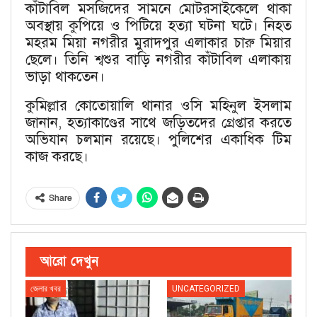
কাঁটাবিল মসজিদের সামনে মোটরসাইকেলে থাকা
অবস্থায় কুপিয়ে ও পিটিয়ে হত্যা ঘটনা ঘটে। নিহত
মহরম মিয়া নগরীর মুরাদপুর এলাকার চারু মিয়ার
ছেলে। তিনি শ্বশুর বাড়ি নগরীর কাঁটাবিল এলাকায়
ভাড়া থাকতেন।
কুমিল্লার কোতোয়ালি থানার ওসি মহিনুল ইসলাম
জানান, হত্যাকাণ্ডের সাথে জড়িতদের গ্রেপ্তার করতে
অভিযান চলমান রয়েছে। পুলিশের একাধিক টিম
কাজ করছে।
Share
আরো দেখুন
জেলার খবর
UNCATEGORIZED