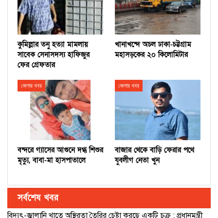
কুমিল্লার তনু হত্যা মামলায়
খানাখন্দে অচল ঢাকা-চট্টগ্রাম
সাবেক সেনাসদস্য হাফিজুর
মহাসড়কের ২০ কিলোমিটার
ফের গ্রেফতার
জেলার খবর
জেলার খবর
বন্দরে গ্যাসের আগুনে দগ্ধ শিশুর
বাজার থেকে বাড়ি ফেরার পথে
মৃত্যু, বাবা-মা হাসপাতালে
যুবলীগ নেতা খুন
সর্বশেষ খবর
বিদ্যুৎ-জ্বালানি খাতে অস্থিরতা তৈরির চেষ্টা করছে একটি চক্র : প্রধানমন্ত্রী