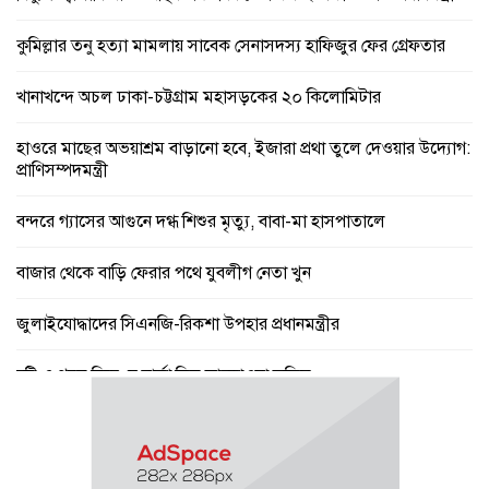
কুমিল্লার তনু হত্যা মামলায় সাবেক সেনাসদস্য হাফিজুর ফের গ্রেফতার
খানাখন্দে অচল ঢাকা-চট্টগ্রাম মহাসড়কের ২০ কিলোমিটার
হাওরে মাছের অভয়াশ্রম বাড়ানো হবে, ইজারা প্রথা তুলে দেওয়ার উদ্যোগ:
প্রাণিসম্পদমন্ত্রী
বন্দরে গ্যাসের আগুনে দগ্ধ শিশুর মৃত্যু, বাবা-মা হাসপাতালে
বাজার থেকে বাড়ি ফেরার পথে যুবলীগ নেতা খুন
জুলাইযোদ্ধাদের সিএনজি-রিকশা উপহার প্রধানমন্ত্রীর
বৃষ্টি ও গরম নিয়ে যে বার্তা দিল আবহাওয়া অফিস
পে স্কেল নিয়ে বড় সুখবর, ফাইল উঠছে মন্ত্রিসভায়
গণঅভ্যুত্থান ছিল ১৭ বছরের ধারাবাহিক আন্দোলনের ফসল : স্বরাষ্ট্রমন্ত্রী