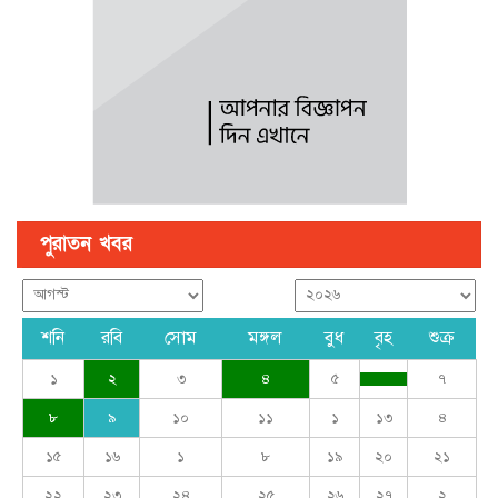
পুরাতন খবর
শনি
রবি
সোম
মঙ্গল
বুধ
বৃহ
শুক্র
১
২
৩
৪
৫
৭
৮
৯
১০
১১
১
১৩
৪
১৫
১৬
১
৮
১৯
২০
২১
২২
২৩
২৪
২৫
২৬
২৭
২