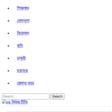
শিক্ষাঙ্গন
খেলাধুলা
বিনোদন
কৃষি
চাকুরী
মতামত
জেলার খবর