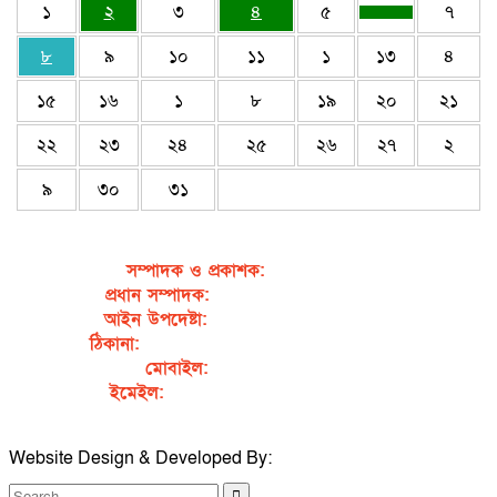
১
২
৩
৪
৫
৭
৮
৯
১০
১১
১
১৩
৪
১৫
১৬
১
৮
১৯
২০
২১
২২
২৩
২৪
২৫
২৬
২৭
২
৯
৩০
৩১
সম্পাদক ও প্রকাশক
:
জেবুন্নেছা জেসি
প্রধান সম্পাদক:
সৈয়দ আহসান হাবীব পাখি
আইন উপদেষ্টা:
এডভোকেট নাসরিন আক্তার
ঠিকানা:
গর্জনখোলা, চকবাজার, কুমিল্লা – ৩৫০০
মোবাইল:
+৮৮০১৭১১৯৯৭৯৫৭
ইমেইল:
sahabibcomilla@gmail.com
Website Design & Developed By:
TechSmartBD.com