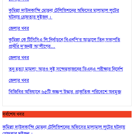
কুমিল্লা দাউদকান্দি মোহনা টেলিভিশনের অফিসের মালামাল লুটের
ঘটনায় গ্রেফতার দুইজন ।
জেলার খবর
কুমিল্লা কে টিসিসিএ লি:নির্বাচনে বিএনপি’র আড়ালে তিন সভাপতি
প্রার্থীর দু’জনই আ’লীগের…
জেলার খবর
তনু হত্যা মামলা: আরও দুই সন্দেহভাজনের ডিএনএ পরীক্ষার নির্দেশ
জেলার খবর
বিজিবির অভিযানে ৬৫টি কচ্ছপ উদ্ধার, প্রাকৃতিক পরিবেশে অবমুক্ত
সর্বশেষ খবর
কুমিল্লা দাউদকান্দি মোহনা টেলিভিশনের অফিসের মালামাল লুটের ঘটনায়
গ্রেফতার দুইজন ।