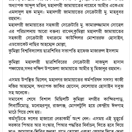
অধ্যাপক আব্দুল মতিন, মহানগরী জামায়াতের নায়েবে আমীর একেএম
এমদাদুল হক মামুন। মহানগরী জামায়াতের সেক্রেটারী মু. মাহবুবর
রহমান।
মহানগরী জামায়াতের সহকারী সেক্রেটারি মু. কামারুজ্জামান সোহেল
এর পরিচালনায় আরো বক্তব্য রাখেন,কুমিল্লা মহানগরী জামায়াতের
সহকারী সেক্রেটারী যথাক্রমে কাউন্সিলর মোশাররফ হোসাইন,
এডভোকেট নাছির আহম্মেদ মোল্লা,
কুমিল্লা বিশ্ববিদ্যালয় ছাত্রশিবির সভাপতি হাফেজ মাজারুল ইসলাম
কুমিল্লা মহানগরী ছাত্রশিবিরের সেক্রেটারী নাজমুল হাসান
পঞ্চায়েত,সদর দক্ষিণ উপজেলা জামায়াতে আমীর মু মিজানুর রহমান।
এসময় উপস্থিত ছিলেন, মহানগর জামায়াতের কর্মপরিষদ সদস্য কাজী
নজির আহম্মেদ, অধ্যাপক জাকির হোসেন, দেলোয়ার হোসাইন সবুজ
সহ অনেকে।
সমাবেশ শেষে বিশাল মিছিলটি কুমিল্লা নগরীর কান্দিরপাড়,
লিবার্টিমোড়, মনোহরপুর, রাজগঞ্জ, মোগলটুলি হয়ে কেন্দ্রীয় ঈদগাহ
মাঠে গিয়ে শেষ হয়।
কর্মসূচিতে দলের হাজারো নেতাকর্মী অংশ নেন। এসময় এই মুহূর্তে
দরকার পিআর আর সংস্কার, পিআর পদ্ধতির নির্বাচন, দিতে হবে দিয়ে
দাও, জামায়াত-শিবির জনতা, গড়ে তোলো একতা স্লোগান দিতে দেখা