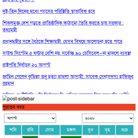
দুই-তিন দিনের মধ্যে গ্যাসের পরিস্থিতি স্বাভাবিক হবে
শিকলমুক্ত দেশ গড়তে প্রাতিষ্ঠানিক কাঠামো তৈরি করতে চায় সরকার :
তথ্যমন্ত্রী
প্রধানমন্ত্রীর সঙ্গে বৈঠকে শিক্ষামন্ত্রী, যেসব বিষয়ে আলোচনা হতে পারে
সাউন্ড সিস্টেম ৫ ঘণ্টার বেশি নয়, সর্বোচ্চ ৯০ ডেসিবেল—না মানলে ব্যবস্থা
রাষ্ট্রপতি নির্বাচন ২০ আগস্ট
জামিন পেলেন কুমিল্লা তনু হত্যা মামলা আসামী: সাবেক সেনাসদস্য হাফিজুর
রহমান
কুমিল্লা কে টিসিসিএ লি:নির্বাচনে বিএনপি’র আড়ালে তিন সভাপতি প্রার্থীর
দু’জনই আ’লীগের সুবিধাভূগী!
পুরাতন খবর
সরকারের নয়, রাষ্ট্রের বিরুদ্ধে বলা অপরাধ : তথ্যমন্ত্রী
ঢাকার চারপাশের নৌপথগুলো সচল করার নির্দেশ প্রধানমন্ত্রীর
শনি
রবি
সোম
মঙ্গল
বুধ
বৃহ
শুক্র