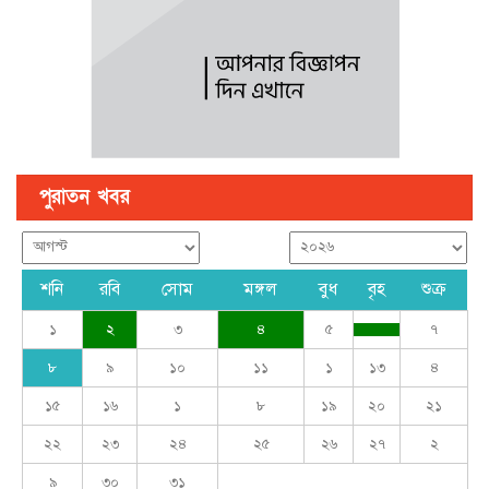
ঢাকার চারপাশের নৌপথগুলো সচল করার নির্দেশ প্রধানমন্ত্রীর
পুরাতন খবর
শনি
রবি
সোম
মঙ্গল
বুধ
বৃহ
শুক্র
১
২
৩
৪
৫
৭
৮
৯
১০
১১
১
১৩
৪
১৫
১৬
১
৮
১৯
২০
২১
২২
২৩
২৪
২৫
২৬
২৭
২
৯
৩০
৩১