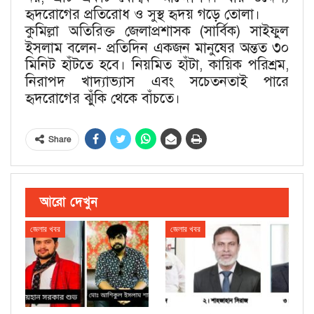
হৃদরোগের প্রতিরোধ ও সুস্থ হৃদয় গড়ে তোলা।
কুমিল্লা অতিরিক্ত জেলাপ্রশাসক (সার্বিক) সাইফুল
ইসলাম বলেন- প্রতিদিন একজন মানুষের অন্তত ৩০
মিনিট হাঁটতে হবে। নিয়মিত হাঁটা, কায়িক পরিশ্রম,
নিরাপদ খাদ্যাভ্যাস এবং সচেতনতাই পারে
হৃদরোগের ঝুঁকি থেকে বাঁচতে।
Share
আরো দেখুন
জেলার খবর
জেলার খবর