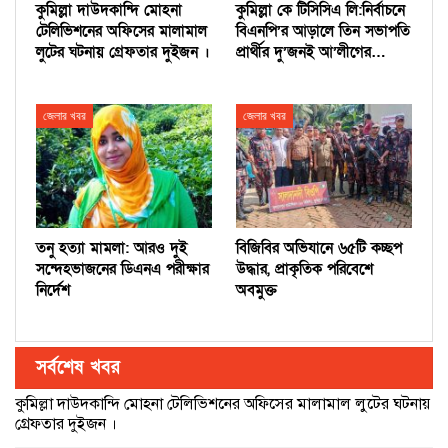
কুমিল্লা দাউদকান্দি মোহনা
কুমিল্লা কে টিসিসিএ লি:নির্বাচনে
টেলিভিশনের অফিসের মালামাল
বিএনপি’র আড়ালে তিন সভাপতি
লুটের ঘটনায় গ্রেফতার দুইজন ।
প্রার্থীর দু’জনই আ’লীগের…
জেলার খবর
জেলার খবর
তনু হত্যা মামলা: আরও দুই
বিজিবির অভিযানে ৬৫টি কচ্ছপ
সন্দেহভাজনের ডিএনএ পরীক্ষার
উদ্ধার, প্রাকৃতিক পরিবেশে
নির্দেশ
অবমুক্ত
সর্বশেষ খবর
কুমিল্লা দাউদকান্দি মোহনা টেলিভিশনের অফিসের মালামাল লুটের ঘটনায়
গ্রেফতার দুইজন ।