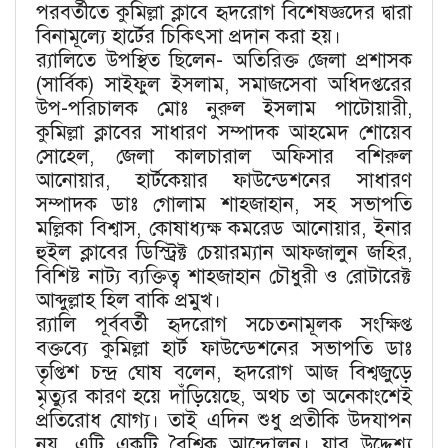
পরবর্তীতে কুমিল্লা ক্লাবে হৃদরোগ বিশেষজ্ঞদের দ্বারা
বিনামূল্যে হার্টের চিকিৎসা প্রদান করা হয়।
র‍্যালিতে উপস্থিত ছিলেন- অতিরিক্ত জেলা প্রশাসক
(সার্বিক) সাইফুল ইসলাম, সমাজসেবা অধিদপ্তরের
উপ-পরিচালক মোঃ নুরুল ইসলাম পাটোয়ারী,
কুমিল্লা ক্লাবের সাধারণ সম্পাদক আহমেদ শোয়েব
সোহেল, জেলা কালচারাল অফিসার বশিরুল
আনোয়ার, হার্টকেয়ার ফাউন্ডেশনের সাধারণ
সম্পাদক ডাঃ গোলাম শাহজাহান, সহ সভাপতি
মল্লিকা বিশ্বাস, কোষাধ্যক্ষ কমরেড আনোয়ার, ইনার
হুইল ক্লাবের ডিস্ট্রিক্ট চেয়ারম্যান আফজালুন জহির,
বিশিষ্ট নাট্য ব্যক্তিত্ব শাহজাহান চৌধুরী ও রোটারেক্ট
আব্দুল্লাহ হিল বাকি প্রমুখ।
র‍্যালি পূর্ববর্তী হৃদরোগ সচেতনামূলক সংক্ষিপ্ত
বক্তব্যে কুমিল্লা হার্ট ফাউন্ডেশনের সভাপতি ডাঃ
তৃপ্তিশ চন্দ্র ঘোষ বলেন, হৃদরোগ আজ বিশ্বজুড়ে
মৃত্যুর কারণ হয়ে দাঁড়িয়েছে, অথচ তা অনেকাংশেই
প্রতিরোধ যোগ্য। তাই এদিন শুধু প্রতীকি উদযাপন
নয়, এটি একটি বৈশ্বিক আন্দোলন। যার উদ্দেশ্য