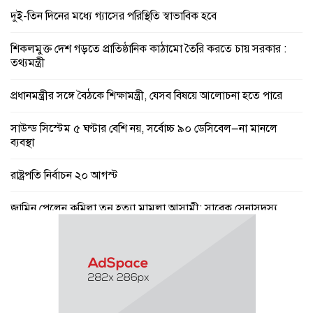
দুই-তিন দিনের মধ্যে গ্যাসের পরিস্থিতি স্বাভাবিক হবে
শিকলমুক্ত দেশ গড়তে প্রাতিষ্ঠানিক কাঠামো তৈরি করতে চায় সরকার :
তথ্যমন্ত্রী
প্রধানমন্ত্রীর সঙ্গে বৈঠকে শিক্ষামন্ত্রী, যেসব বিষয়ে আলোচনা হতে পারে
সাউন্ড সিস্টেম ৫ ঘণ্টার বেশি নয়, সর্বোচ্চ ৯০ ডেসিবেল—না মানলে
ব্যবস্থা
রাষ্ট্রপতি নির্বাচন ২০ আগস্ট
জামিন পেলেন কুমিল্লা তনু হত্যা মামলা আসামী: সাবেক সেনাসদস্য
হাফিজুর রহমান
কুমিল্লা কে টিসিসিএ লি:নির্বাচনে বিএনপি’র আড়ালে তিন সভাপতি প্রার্থীর
দু’জনই আ’লীগের সুবিধাভূগী!
সরকারের নয়, রাষ্ট্রের বিরুদ্ধে বলা অপরাধ : তথ্যমন্ত্রী