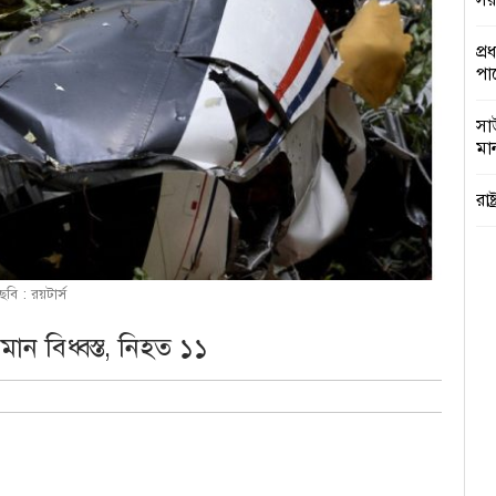
সরক
প্র
পা
সা
মান
রাষ
জা
সে
ছবি : রয়টার্স
কু
িমান বিধ্বস্ত, নিহত ১১
প্র
সরক
ঢা