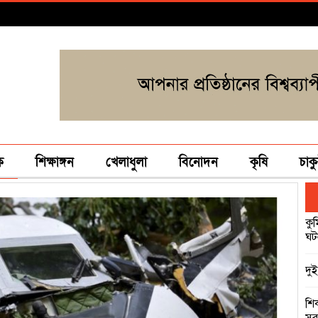
ক
শিক্ষাঙ্গন
খেলাধুলা
বিনোদন
কৃষি
চাকু
কু
ঘট
দুই
শি