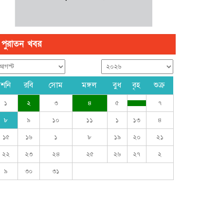
পুরাতন খবর
শনি
রবি
সোম
মঙ্গল
বুধ
বৃহ
শুক্র
১
২
৩
৪
৫
৭
৮
৯
১০
১১
১
১৩
৪
১৫
১৬
১
৮
১৯
২০
২১
২২
২৩
২৪
২৫
২৬
২৭
২
৯
৩০
৩১