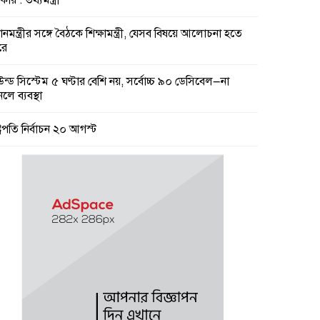
ার : তথ্যমন্ত্রী
ধানমন্ত্রীর সঙ্গে বৈঠকে শিক্ষামন্ত্রী, যেসব বিষয়ে আলোচনা হতে
রে
উন্ড সিস্টেম ৫ ঘণ্টার বেশি নয়, সর্বোচ্চ ৯০ ডেসিবেল—না
লে ব্যবস্থা
্ট্রপতি নির্বাচন ২০ আগস্ট
মিন পেলেন কুমিল্লা তনু হত্যা মামলা আসামী: সাবেক
নাসদস্য হাফিজুর রহমান
মিল্লা কে টিসিসিএ লি:নির্বাচনে বিএনপি’র আড়ালে তিন সভাপতি
ার্থীর দু’জনই আ’লীগের সুবিধাভূগী!
ারের নয়, রাষ্ট্রের বিরুদ্ধে বলা অপরাধ : তথ্যমন্ত্রী
কার চারপাশের নৌপথগুলো সচল করার নির্দেশ প্রধানমন্ত্রীর