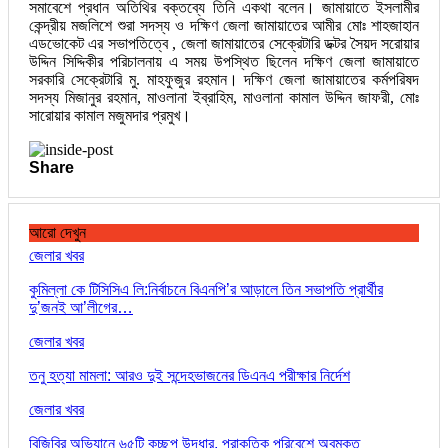
সমাবেশে প্রধান অতিথির বক্তব্যে তিনি একথা বলেন। জামায়াতে ইসলামীর
কেন্দ্রীয় মজলিশে শুরা সদস্য ও দক্ষিণ জেলা জামায়াতের আমীর মোঃ শাহজাহান
এডভোকেট এর সভাপতিত্বে , জেলা জামায়াতের সেক্রেটারি ডক্টর সৈয়দ সরোয়ার
উদ্দিন সিদ্দিকীর পরিচালনায় এ সময় উপস্থিত ছিলেন দক্ষিণ জেলা জামায়াতে
সরকারি সেক্রেটারি মু. মাহফুজুর রহমান। দক্ষিণ জেলা জামায়াতের কর্মপরিষদ
সদস্য মিজানুর রহমান, মাওলানা ইব্রাহিম, মাওলানা কামাল উদ্দিন জাফরী, মোঃ
সারোয়ার কামাল মজুমদার প্রমুখ।
Share
আরো দেখুন
জেলার খবর
কুমিল্লা কে টিসিসিএ লি:নির্বাচনে বিএনপি’র আড়ালে তিন সভাপতি প্রার্থীর
দু’জনই আ’লীগের…
জেলার খবর
তনু হত্যা মামলা: আরও দুই সন্দেহভাজনের ডিএনএ পরীক্ষার নির্দেশ
জেলার খবর
বিজিবির অভিযানে ৬৫টি কচ্ছপ উদ্ধার, প্রাকৃতিক পরিবেশে অবমুক্ত