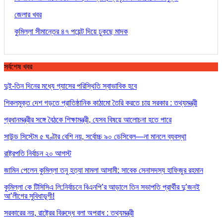
জেলার খবর
কুমিল্লা সীমান্তের ৪৭ পয়েন্ট দিয়ে ঢুকছে মাদক
সর্বশেষ খবর
দুই-তিন দিনের মধ্যে গ্যাসের পরিস্থিতি স্বাভাবিক হবে
শিকলমুক্ত দেশ গড়তে প্রাতিষ্ঠানিক কাঠামো তৈরি করতে চায় সরকার : তথ্যমন্ত্রী
প্রধানমন্ত্রীর সঙ্গে বৈঠকে শিক্ষামন্ত্রী, যেসব বিষয়ে আলোচনা হতে পারে
সাউন্ড সিস্টেম ৫ ঘণ্টার বেশি নয়, সর্বোচ্চ ৯০ ডেসিবেল—না মানলে ব্যবস্থা
রাষ্ট্রপতি নির্বাচন ২০ আগস্ট
জামিন পেলেন কুমিল্লা তনু হত্যা মামলা আসামী: সাবেক সেনাসদস্য হাফিজুর রহমান
কুমিল্লা কে টিসিসিএ লি:নির্বাচনে বিএনপি’র আড়ালে তিন সভাপতি প্রার্থীর দু’জনই
আ’লীগের সুবিধাভূগী!
সরকারের নয়, রাষ্ট্রের বিরুদ্ধে বলা অপরাধ : তথ্যমন্ত্রী