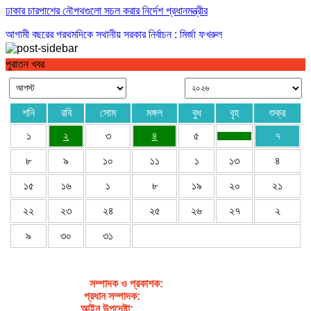
ঢাকার চারপাশের নৌপথগুলো সচল করার নির্দেশ প্রধানমন্ত্রীর
আগামী বছরের প্রথমদিকে স্থানীয় সরকার নির্বাচন : মির্জা ফখরুল
পুরাতন খবর
শনি
রবি
সোম
মঙ্গল
বুধ
বৃহ
শুক্র
১
২
৩
৪
৫
৭
৮
৯
১০
১১
১
১৩
৪
১৫
১৬
১
৮
১৯
২০
২১
২২
২৩
২৪
২৫
২৬
২৭
২
৯
৩০
৩১
সম্পাদক ও প্রকাশক
:
জেবুন্নেছা জেসি
প্রধান সম্পাদক:
সৈয়দ আহসান হাবীব পাখি
আইন উপদেষ্টা:
এডভোকেট নাসরিন আক্তার