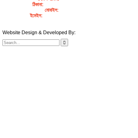
ঠিকানা:
গর্জনখোলা, চকবাজার, কুমিল্লা – ৩৫০০
মোবাইল:
+৮৮০১৭১১৯৯৭৯৫৭
ইমেইল:
sahabibcomilla@gmail.com
Website Design & Developed By:
TechSmartBD.com