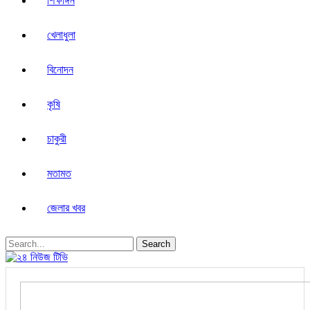
শিক্ষাঙ্গন
খেলাধুলা
বিনোদন
কৃষি
চাকুরী
মতামত
জেলার খবর