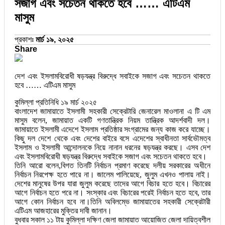
সজাগ এবং সচেতন থাকতে হবে …… এটিএম
মাসুম
প্রকাশঃ
মার্চ ১৯, ২০২৫
Share
দেশ এবং ইসলামবিরোধী ষড়যন্ত্র বিরুদ্ধে সবাইকে সজাগ এবং সচেতন থাকতে
হবে …… এটিএম মাসুম
কুমিল্লা প্রতিনিধি ১৯ মার্চ ২০২৫
বাংলাদেশ জামায়াতে ইসলামী সহকারী সেক্রেটারি জেনারেল মাওলানা এ টি এম
মাসুম বলেন, জামায়াত একটি গণতান্ত্রিক নিয়ম তান্ত্রিক আদর্শবাদী দল।
জামায়াতে ইসলামী এদেশে ইসলাম প্রতিষ্ঠার সংগ্রামের জন্য কাজ করে যাচ্ছে।
কিছু দল দেশে থেকে এবং দেশের বাইরে বসে এদেশের স্বাধীনতা সার্বভৌমত্ব
ইসলাম ও ইসলামী আন্দোলনকে নিয়ে নানান ধরনের ষড়যন্ত্র করছে। এসব দেশ
এবং ইসলামবিরোধী ষড়যন্ত্র বিরুদ্ধে সবাইকে সজাগ এবং সচেতন থাকতে হবে।
তিনি আরো বলেন,বিগত তিনটি নির্বাচন প্রমাণ করেছে দলীয় সরকারের অধীনে
নির্বাচন নিরপেক্ষ হতে পারে না। জালেম পালিয়েছে, জুলুম এখনও পালায় নাই।
দেশের মানুষের উপর যারা জুলুম করেছে তাদের আগে বিচার হতে হবে। বিচারের
আগে নির্বাচন হতে পরে না। সংস্কার এবং বিচারের পরেই নির্বাচন হতে হবে, তার
আগে কোন নির্বাচন হবে না।তিনি অবিলম্ভে জামায়াতের সহকারী সেক্রেটারী
এটিএম আজহারের মুক্তির দাবী জানান।
বুধবার সকাল ১১ টায় কুমিল্লা দক্ষিণ জেলা জামায়াত আয়োজিত জেলা দায়িত্বশীল