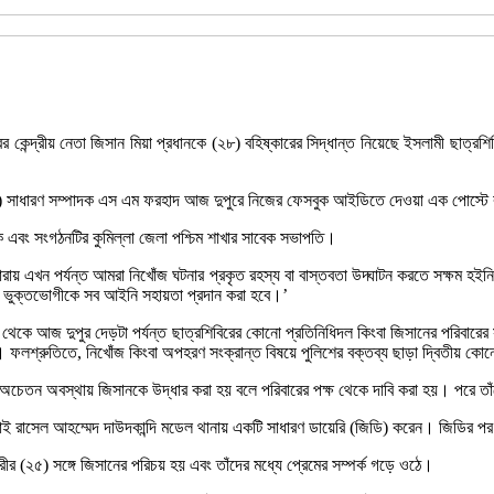
র কেন্দ্রীয় নেতা জিসান মিয়া প্রধানকে (২৮) বহিষ্কারের সিদ্ধান্ত নিয়েছে ইসলামী ছাত্রশ
 (ডাকসু) সাধারণ সম্পাদক এস এম ফরহাদ আজ দুপুরে নিজের ফেসবুক আইডিতে দেওয়া এক পোস্টে
দক এবং সংগঠনটির কুমিল্লা জেলা পশ্চিম শাখার সাবেক সভাপতি।
রায় এখন পর্যন্ত আমরা নিখোঁজ ঘটনার প্রকৃত রহস্য বা বাস্তবতা উদ্ঘাটন করতে সক্ষম হইনি
ে ভুক্তভোগীকে সব আইনি সহায়তা প্রদান করা হবে।’
কে আজ দুপুর দেড়টা পর্যন্ত ছাত্রশিবিরের কোনো প্রতিনিধিদল কিংবা জিসানের পরিবারের 
 ফলশ্রুতিতে, নিখোঁজ কিংবা অপহরণ সংক্রান্ত বিষয়ে পুলিশের বক্তব্য ছাড়া দ্বিতীয় কো
েতন অবস্থায় জিসানকে উদ্ধার করা হয় বলে পরিবারের পক্ষ থেকে দাবি করা হয়। পরে তা
 ভাই রাসেল আহম্মেদ দাউদকান্দি মডেল থানায় একটি সাধারণ ডায়েরি (জিডি) করেন। জিডির প
র (২৫) সঙ্গে জিসানের পরিচয় হয় এবং তাঁদের মধ্যে প্রেমের সম্পর্ক গড়ে ওঠে।