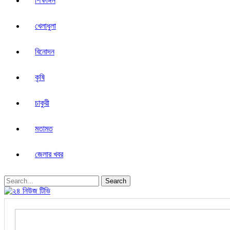
শিক্ষাঙ্গন
খেলাধুলা
বিনোদন
কৃষি
চাকুরী
মতামত
জেলার খবর