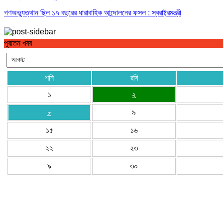
গণঅভ্যুত্থান ছিল ১৭ বছরের ধারাবাহিক আন্দোলনের ফসল : স্বরাষ্ট্রমন্ত্রী
পুরাতন খবর
শনি
রবি
১
২
৮
৯
১৫
১৬
২২
২৩
৯
৩০