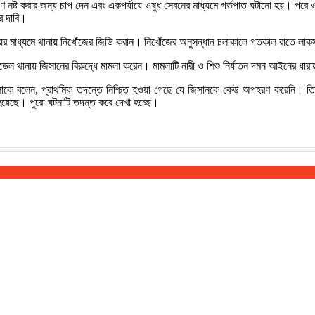
ভ্রূণ নষ্ট করার জন্য চাপ দেন এবং একপর্যায়ে ওষুধ সেবনের মাধ্যমে গর্ভপাত ঘটানো হয়। পর
র দাবি।
ইয়ের মাধ্যমে থানায় নিখোঁজের জিডি করান। নিখোঁজের অনুসন্ধান চলাকালে গতকাল রাতে লা
ডেল থানায় জিসানের বিরুদ্ধে মামলা করেন। মামলাটি নারী ও শিশু নির্যাতন দমন আইনের ধা
রথম আলোকে বলেন, প্রাথমিক তদন্তে নিশ্চিত হওয়া গেছে যে জিসানকে কেউ অপহরণ করেনি। ত
হয়েছে। পুরো ঘটনাটি তদন্ত করে দেখা হচ্ছে।