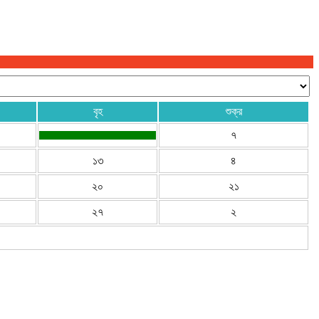
বৃহ
শুক্র
৭
১৩
৪
২০
২১
২৭
২