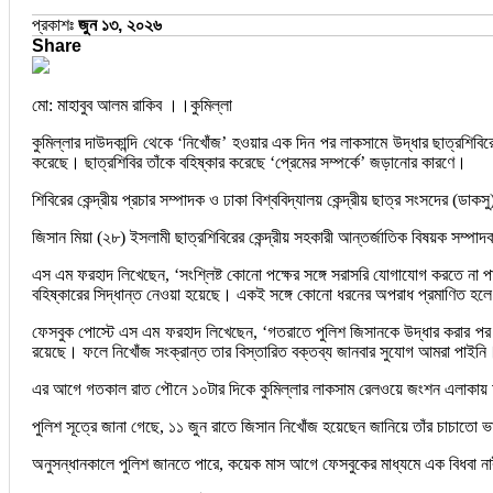
প্রকাশঃ
জুন ১৩, ২০২৬
Share
মো: মাহাবুব আলম রাকিব ।।কুমিল্লা
কুমিল্লার দাউদকান্দি থেকে ‘নিখোঁজ’ হওয়ার এক দিন পর লাকসামে উদ্ধার ছাত্রশিবিরে
করেছে। ছাত্রশিবির তাঁকে বহিষ্কার করেছে ‘প্রেমের সম্পর্কে’ জড়ানোর কারণে।
শিবিরের কেন্দ্রীয় প্রচার সম্পাদক ও ঢাকা বিশ্ববিদ্যালয় কেন্দ্রীয় ছাত্র সংসদের
জিসান মিয়া (২৮) ইসলামী ছাত্রশিবিরের কেন্দ্রীয় সহকারী আন্তর্জাতিক বিষয়ক সম্পা
এস এম ফরহাদ লিখেছেন, ‘সংশ্লিষ্ট কোনো পক্ষের সঙ্গে সরাসরি যোগাযোগ করতে না পা
বহিষ্কারের সিদ্ধান্ত নেওয়া হয়েছে। একই সঙ্গে কোনো ধরনের অপরাধ প্রমাণিত হল
ফেসবুক পোস্টে এস এম ফরহাদ লিখেছেন, ‘গতরাতে পুলিশ জিসানকে উদ্ধার করার পর থে
রয়েছে। ফলে নিখোঁজ সংক্রান্ত তার বিস্তারিত বক্তব্য জানবার সুযোগ আমরা পাইনি।
এর আগে গতকাল রাত পৌনে ১০টার দিকে কুমিল্লার লাকসাম রেলওয়ে জংশন এলাকায় অচ
পুলিশ সূত্রে জানা গেছে, ১১ জুন রাতে জিসান নিখোঁজ হয়েছেন জানিয়ে তাঁর চাচাতো
অনুসন্ধানকালে পুলিশ জানতে পারে, কয়েক মাস আগে ফেসবুকের মাধ্যমে এক বিধবা নারী