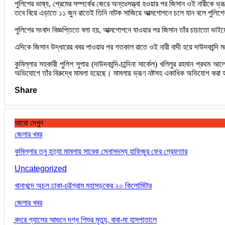
পুলিশের ভাষ্য, প্রেমের সম্পর্কের জেরে অন্তঃসত্ত্বা হওয়ার পর জিসান ওই নারীকে 
তবে বিয়ে এড়াতে ১১ জুন রাতেই তিনি নাটক সাজিয়ে আত্মগোপনে চলে যান বলে পুলিশে
পুলিশের সংবাদ বিজ্ঞপ্তিতে বলা হয়, আত্মগোপনে যাওয়ার পর জিসান তাঁর চাচাতো ভা
এদিকে জিসান উদ্ধারের খবর পাওয়ার পর গতকাল রাতে ওই নারী বাদী হয়ে দাউদকান্দি ম
কুমিল্লার সহকারী পুলিশ সুপার (দাউদকান্দি-চান্দিনা সার্কেল) খলিলুর রহমান প্
অভিযোগে তাঁর বিরুদ্ধে মামলা হয়েছে। মামলায় ভ্রূণ নষ্টসহ একাধিক অভিযোগ করা 
Share
আরো দেখুন
জেলার খবর
কুমিল্লার তনু হত্যা মামলায় সাবেক সেনাসদস্য হাফিজুর ফের গ্রেফতার
Uncategorized
খানাখন্দে অচল ঢাকা-চট্টগ্রাম মহাসড়কের ২০ কিলোমিটার
জেলার খবর
বন্দরে গ্যাসের আগুনে দগ্ধ শিশুর মৃত্যু, বাবা-মা হাসপাতালে