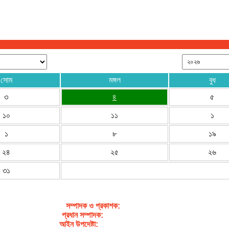
সোম
মঙ্গল
বুধ
৩
৪
৫
১০
১১
১
১
৮
১৯
২৪
২৫
২৬
৩১
সম্পাদক ও প্রকাশক
:
জেবুন্নেছা জেসি
প্রধান সম্পাদক:
সৈয়দ আহসান হাবীব পাখি
আইন উপদেষ্টা:
এডভোকেট নাসরিন আক্তার