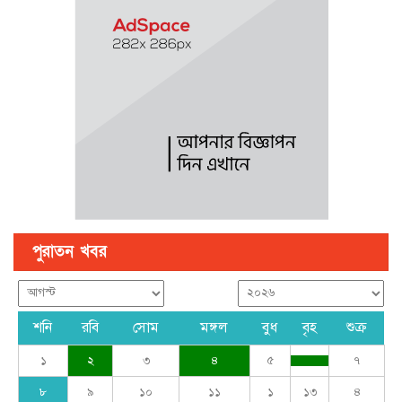
কুমিল্লা কে টিসিসিএ লি:নির্বাচনে বিএনপি’র আড়ালে তিন সভাপতি প্রার্থীর
দু’জনই আ’লীগের সুবিধাভূগী!
সরকারের নয়, রাষ্ট্রের বিরুদ্ধে বলা অপরাধ : তথ্যমন্ত্রী
ঢাকার চারপাশের নৌপথগুলো সচল করার নির্দেশ প্রধানমন্ত্রীর
পুরাতন খবর
শনি
রবি
সোম
মঙ্গল
বুধ
বৃহ
শুক্র
১
২
৩
৪
৫
৭
৮
৯
১০
১১
১
১৩
৪