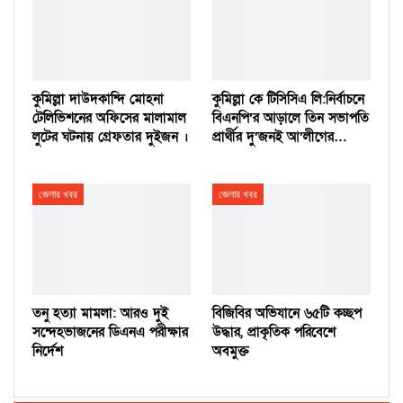
কুমিল্লা দাউদকান্দি মোহনা
কুমিল্লা কে টিসিসিএ লি:নির্বাচনে
টেলিভিশনের অফিসের মালামাল
বিএনপি’র আড়ালে তিন সভাপতি
লুটের ঘটনায় গ্রেফতার দুইজন ।
প্রার্থীর দু’জনই আ’লীগের…
জেলার খবর
জেলার খবর
তনু হত্যা মামলা: আরও দুই
বিজিবির অভিযানে ৬৫টি কচ্ছপ
সন্দেহভাজনের ডিএনএ পরীক্ষার
উদ্ধার, প্রাকৃতিক পরিবেশে
নির্দেশ
অবমুক্ত