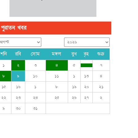
পুরাতন খবর
শনি
রবি
সোম
মঙ্গল
বুধ
বৃহ
শুক্র
১
২
৩
৪
৫
৭
৮
৯
১০
১১
১
১৩
৪
১৫
১৬
১
৮
১৯
২০
২১
২২
২৩
২৪
২৫
২৬
২৭
২
৯
৩০
৩১