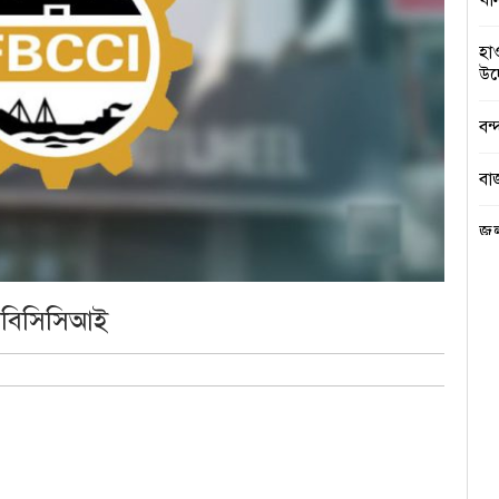
খা
হা
উদ্
বন্
বা
জু
বৃ
এফবিসিসিআই
পে 
গণ
স্বরা