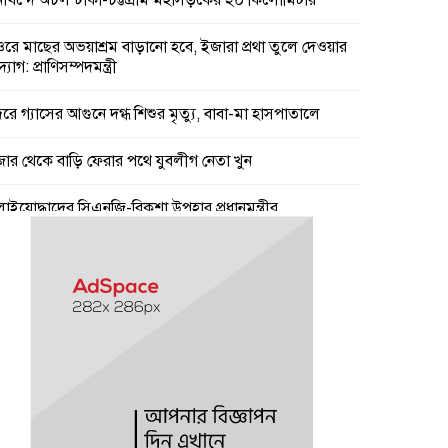
নাখন্দে অচল ঢাকা-চট্টগ্রাম মহাসড়কের ২০ কিলোমিটার
ওরে মাছের অভয়াশ্রম বাড়ানো হবে, ইজারা প্রথা তুলে দেওয়ার
যোগ: প্রাণিসম্পদমন্ত্রী
দরে গ্যাসের আগুনে দগ্ধ শিশুর মৃত্যু, বাবা-মা হাসপাতালে
জার থেকে বাড়ি ফেরার পথে যুবলীগ নেতা খুন
লাইযোদ্ধাদের সিএনজি-রিকশা উপহার প্রধানমন্ত্রীর
ষ্টি ও গরম নিয়ে যে বার্তা দিল আবহাওয়া অফিস
স্কেল নিয়ে বড় সুখবর, ফাইল উঠছে মন্ত্রিসভায়
অভ্যুত্থান ছিল ১৭ বছরের ধারাবাহিক আন্দোলনের ফসল :
ষ্ট্রমন্ত্রী