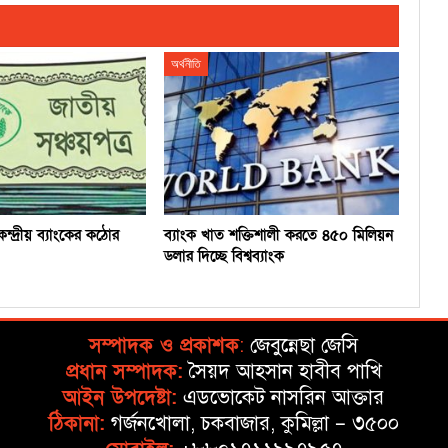
অর্থনীতি
েন্দ্রীয় ব্যাংকের কঠোর
ব্যাংক খাত শক্তিশালী করতে ৪৫০ মিলিয়ন
ডলার দিচ্ছে বিশ্বব্যাংক
সম্পাদক ও প্রকাশক
:
জেবুন্নেছা জেসি
প্রধান সম্পাদক:
সৈয়দ আহসান হাবীব পাখি
আইন উপদেষ্টা:
এডভোকেট নাসরিন আক্তার
ঠিকানা:
গর্জনখোলা, চকবাজার, কুমিল্লা – ৩৫০০