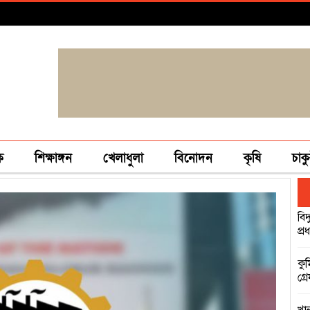
ক
শিক্ষাঙ্গন
খেলাধুলা
বিনোদন
কৃষি
চাকু
বিদ
প্রধ
কু
গ্র