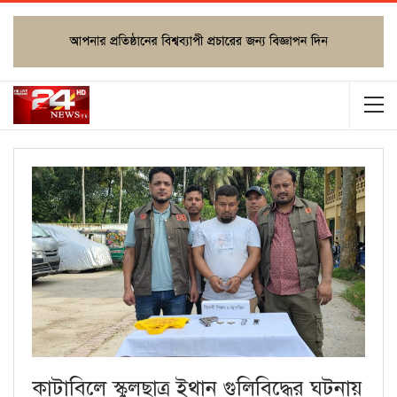
কাটাবিলে স্কুলছাত্র ইথান গুলিবিদ্ধের ঘটনায়