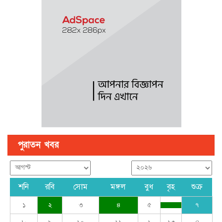
সরকারের নয়, রাষ্ট্রের বিরুদ্ধে বলা অপরাধ : তথ্যমন্ত্রী
ঢাকার চারপাশের নৌপথগুলো সচল করার নির্দেশ প্রধানমন্ত্রীর
আগামী বছরের প্রথমদিকে স্থানীয় সরকার নির্বাচন : মির্জা ফখরুল
পুরাতন খবর
শনি
রবি
সোম
মঙ্গল
বুধ
বৃহ
শুক্র
১
২
৩
৪
৫
৭