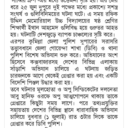
‘সাব্বির গ্রুপ’-এর মধ্যে উত্তেজনা সৃষ্টি হয়। এর জের
ধরে ২৫ জুন দুপুরে দুই পক্ষের মধ্যে প্রকাশ্যে সশস্ত্র
সংঘর্ষ ও গুলিবিনিময়ের ঘটনা ঘটে। এ সময় রফিক
উদ্দিন মেমোরিয়াল উচ্চ বিদ্যালয়ের ষষ্ঠ শ্রেণির
শিক্ষার্থী ইথান আহমেদ গুলিবিদ্ধ হয়ে গুরুতর আহত
হয়। ঘটনাটি দেশজুড়ে ব্যাপক চাঞ্চল্যের সৃষ্টি করে।
এরপর কুমিল্লা জেলা পুলিশ সুপারের সরাসরি
তত্ত্বাবধানে জেলা গোয়েন্দা শাখা (ডিবি) ও থানা
পুলিশ বিশেষ অভিযান শুরু করে। অভিযানের অংশ
হিসেবে কক্সবাজারসহ দেশের বিভিন্ন এলাকায়
সাঁড়াশি অভিযান চালিয়ে এ ঘটনায় জড়িত
চারজনকে আগে থেকেই গ্রেপ্তার করা হয় এবং একটি
বিদেশি পিস্তল উদ্ধার করা হয়।
তবে ঘটনার মূলহোতা ও অপু সিন্ডিকেটের দলনেতা
আবু হানিফ ওরফে অপু আত্মগোপনে থাকায় তাকে
গ্রেপ্তারে কিছুটা সময় লাগে। পরে তথ্যপ্রযুক্তির
সহায়তায় দেশের বিভিন্ন স্থানে ধারাবাহিক অভিযান
চালিয়ে বুধবার (১ জুলাই) রাত ৩টার দিকে তাকে
গ্রেপ্তার করে ডিবি পুলিশ।