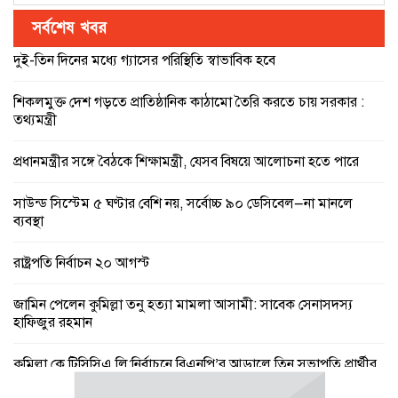
সর্বশেষ খবর
দুই-তিন দিনের মধ্যে গ্যাসের পরিস্থিতি স্বাভাবিক হবে
শিকলমুক্ত দেশ গড়তে প্রাতিষ্ঠানিক কাঠামো তৈরি করতে চায় সরকার :
তথ্যমন্ত্রী
প্রধানমন্ত্রীর সঙ্গে বৈঠকে শিক্ষামন্ত্রী, যেসব বিষয়ে আলোচনা হতে পারে
সাউন্ড সিস্টেম ৫ ঘণ্টার বেশি নয়, সর্বোচ্চ ৯০ ডেসিবেল—না মানলে
ব্যবস্থা
রাষ্ট্রপতি নির্বাচন ২০ আগস্ট
জামিন পেলেন কুমিল্লা তনু হত্যা মামলা আসামী: সাবেক সেনাসদস্য
হাফিজুর রহমান
কুমিল্লা কে টিসিসিএ লি:নির্বাচনে বিএনপি’র আড়ালে তিন সভাপতি প্রার্থীর
দু’জনই আ’লীগের সুবিধাভূগী!