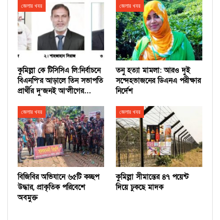
জেলার খবর
জেলার খবর
কুমিল্লা কে টিসিসিএ লি:নির্বাচনে
তনু হত্যা মামলা: আরও দুই
বিএনপি’র আড়ালে তিন সভাপতি
সন্দেহভাজনের ডিএনএ পরীক্ষার
প্রার্থীর দু’জনই আ’লীগের…
নির্দেশ
জেলার খবর
জেলার খবর
বিজিবির অভিযানে ৬৫টি কচ্ছপ
কুমিল্লা সীমান্তের ৪৭ পয়েন্ট
উদ্ধার, প্রাকৃতিক পরিবেশে
দিয়ে ঢুকছে মাদক
অবমুক্ত